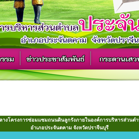
างโครงการซ่อมแซมถนนดินลูกรังภายในองค์การบริหารส่วนต
อำเภอประจันตคาม จังหวัดปราจีนบุรี