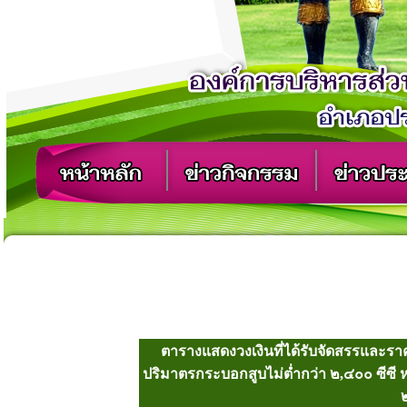
ตารางแสดงวงเงินที่ได้รับจัดสรรและราค
ปริมาตรกระบอกสูบไม่ต่ำกว่า ๒,๔๐๐ ซีซี หรื
๒