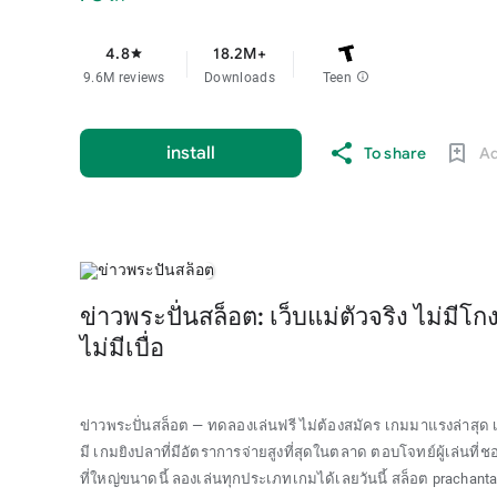
4.8
18.2M+
star
9.6M reviews
Downloads
Teen
info
install
To share
ข่าวพระปั่นสล็อต: เว็บแม่ตัวจริง ไม่มีโ
ไม่มีเบื่อ
ข่าวพระปั่นสล็อต
— ทดลองเล่นฟรี ไม่ต้องสมัคร เกมมาแรงล่าสุด เ
มี เกมยิงปลาที่มีอัตราการจ่ายสูงที่สุดในตลาด ตอบโจทย์ผู้เล่น