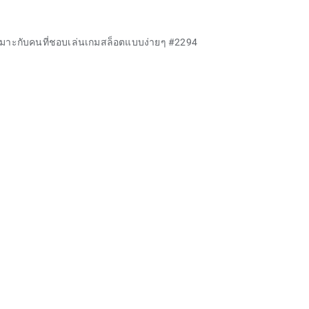
หมาะกับคนที่ชอบเล่นเกมสล็อตแบบง่ายๆ #2294