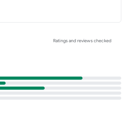
Ratings and reviews checked