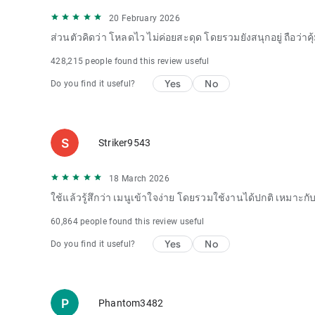
20 February 2026
ส่วนตัวคิดว่า โหลดไว ไม่ค่อยสะดุด โดยรวมยังสนุกอยู่ ถือว่าค
428,215 people found this review useful
Yes
No
Do you find it useful?
Striker9543
18 March 2026
ใช้แล้วรู้สึกว่า เมนูเข้าใจง่าย โดยรวมใช้งานได้ปกติ เหมาะ
60,864 people found this review useful
Yes
No
Do you find it useful?
Phantom3482