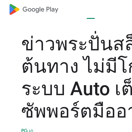
Google Play
ข่าวพระปั่นสล
ต้นทาง ไม่มีโ
ระบบ Auto เต
ซัพพอร์ตมืออ
PG เก