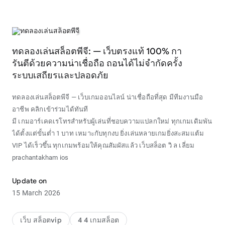
ทดลองเล่นสล็อตพีจี: — เว็บตรงแท้ 100% กา
รันตีด้วยความน่าเชื่อถือ ถอนได้ไม่จำกัดครั้ง
ระบบเสถียรและปลอดภัย
ทดลองเล่นสล็อตพีจี
— เว็บเกมออนไลน์ น่าเชื่อถือที่สุด มีทีมงานมือ
อาชีพ คลิกเข้าร่วมได้ทันที
มี เกมอาร์เคดเรโทรสำหรับผู้เล่นที่ชอบความแปลกใหม่ ทุกเกมเดิมพัน
ได้ตั้งแต่ขั้นต่ำ 1 บาท เหมาะกับทุกงบ ยิ่งเล่นหลายเกมยิ่งสะสมแต้ม
VIP ได้เร็วขึ้น ทุกเกมพร้อมให้คุณสัมผัสแล้ว เว็บสล็อต วิ ล เลี่ยม
prachantakham ios
Update on
15 March 2026
เว็บ สล็อตvip
4 4 เกมสล็อต