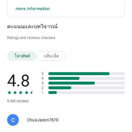
more information
คะแนนและบทวิจารณ์
Ratings and reviews checked
โทรศัพท์
แท็บเล็ต
4.8
5
4
3
2
1
9.6M reviews
ChuaJason7870