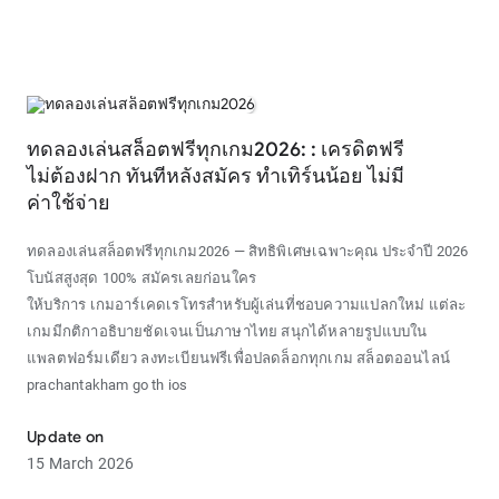
ทดลองเล่นสล็อตฟรีทุกเกม2026: : เครดิตฟรี
ไม่ต้องฝาก ทันทีหลังสมัคร ทำเทิร์นน้อย ไม่มี
ค่าใช้จ่าย
ทดลองเล่นสล็อตฟรีทุกเกม2026
— สิทธิพิเศษเฉพาะคุณ ประจำปี 2026
โบนัสสูงสุด 100% สมัครเลยก่อนใคร
ให้บริการ เกมอาร์เคดเรโทรสำหรับผู้เล่นที่ชอบความแปลกใหม่ แต่ละ
เกมมีกติกาอธิบายชัดเจนเป็นภาษาไทย สนุกได้หลายรูปแบบใน
แพลตฟอร์มเดียว ลงทะเบียนฟรีเพื่อปลดล็อกทุกเกม สล็อตออนไลน์
prachantakham go th ios
Update on
15 March 2026