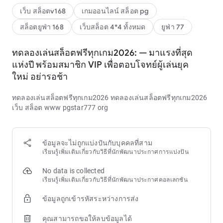
เว็บ สล็อตv168
เกมออนไลน์ สล็อต pg
สล็อตยูฟ่า 168
เว็บสล็อต 4*4 ทั้งหมด
ยูฟ่า 77
ทดลองเล่นสล็อตฟรีทุกเกม2026: — มาแรงที่สุด
แห่งปี พร้อมสมาชิก VIP เพื่อตอบโจทย์ผู้เล่นยุค
ใหม่ อย่ารอช้า
ทดลองเล่นสล็อตฟรีทุกเกม2026
ทดลองเล่นสล็อตฟรีทุกเกม2026
เว็บ สล็อต www pgstar777 org
ข้อมูลจะไม่ถูกแบ่งปันกับบุคคลที่สาม
เรียนรู้เพิ่มเติมเกี่ยวกับวิธีที่นักพัฒนาประกาศการแบ่งปัน
No data is collected
เรียนรู้เพิ่มเติมเกี่ยวกับวิธีที่นักพัฒนาประกาศคอลเลกชัน
ข้อมูลถูกเข้ารหัสระหว่างการส่ง
คุณสามารถขอให้ลบข้อมูลได้