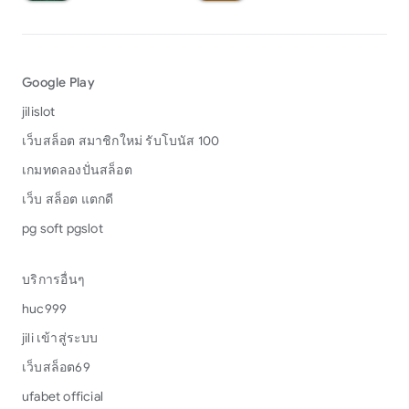
Google Play
jilislot
เว็บสล็อต สมาชิกใหม่ รับโบนัส 100
เกมทดลองปั่นสล็อต
เว็บ สล็อต แตกดี
pg soft pgslot
บริการอื่นๆ
huc999
jili เข้าสู่ระบบ
เว็บสล็อต69
ufabet official