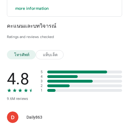
more information
คะแนนและบทวิจารณ์
Ratings and reviews checked
โทรศัพท์
แท็บเล็ต
4.8
5
4
3
2
1
9.6M reviews
Daily863