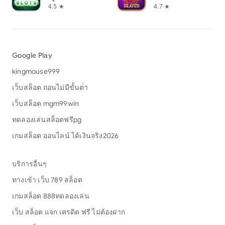
4.5 ★
4.7 ★
Google Play
kingmouse999
เว็บสล็อต ถอนไม่มีขั้นต่ํา
เว็บสล็อต mgm99win
ทดลองเล่นสล็อตฟรีpg
เกมสล็อต ออนไลน์ ได้เงินจริง2026
บริการอื่นๆ
ทางเข้า เว็บ 789 สล็อต
เกมสล็อต 888ทดลองเล่น
เว็บ สล็อต แจก เครดิต ฟรี ไม่ต้องฝาก