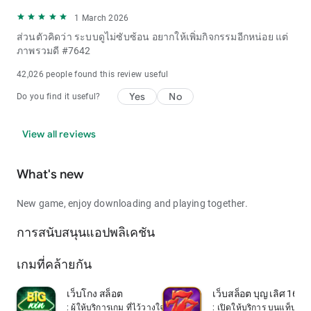
1 March 2026
ส่วนตัวคิดว่า ระบบดูไม่ซับซ้อน อยากให้เพิ่มกิจกรรมอีกหน่อย แต่
ภาพรวมดี #7642
42,026 people found this review useful
Yes
No
Do you find it useful?
View all reviews
What's new
New game, enjoy downloading and playing together.
การสนับสนุนแอปพลิเคชัน
เกมที่คล้ายกัน
เว็บโกง สล็อต
เว็บสล็อต บุญ เลิศ 168
: ผู้ให้บริการเกม ที่ไว้วางใจได้ รองรับการเล่นแบบเรียลไทม์ สนุกได
: เปิดให้บริการ บนแท็บเล็