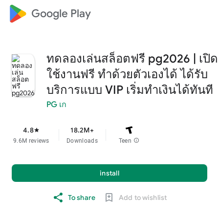
Google Play
ทดลองเล่นสล็อตฟรี pg2026 | เปิด
ใช้งานฟรี ทำด้วยตัวเองได้ ได้รับ
บริการแบบ VIP เริ่มทำเงินได้ทันที
PG เก
4.8
18.2M+
star
9.6M reviews
Downloads
Teen
info
install
To share
Add to wishlist