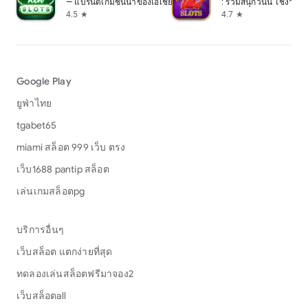
— แบรนด์เกมชั้นนำของเอเชีย ทั้ง Evolution Gaming ด้วยกราฟิกค
: ร่วมสนุกวันนี้ ใช้งานง่
4.5 ★
4.7 ★
Google Play
ยูฟ่าไทย
tgabet65
miami สล็อต 999 เว็บ ตรง
เว็บ1688 pantip สล็อต
เล่นเกมสล็อตpg
บริการอื่นๆ
เว็บสล็อต แตกง่ายที่สุด
ทดลองเล่นสล็อตฟรีมาจอง2
เว็บสล็อตall