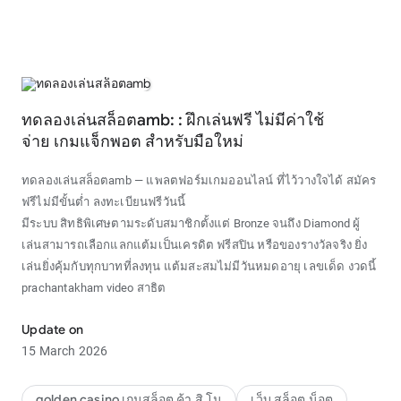
ทดลองเล่นสล็อตamb: : ฝึกเล่นฟรี ไม่มีค่าใช้
จ่าย เกมแจ็กพอต สำหรับมือใหม่
ทดลองเล่นสล็อตamb
— แพลตฟอร์มเกมออนไลน์ ที่ไว้วางใจได้ สมัคร
ฟรีไม่มีขั้นต่ำ ลงทะเบียนฟรีวันนี้
มีระบบ สิทธิพิเศษตามระดับสมาชิกตั้งแต่ Bronze จนถึง Diamond ผู้
เล่นสามารถเลือกแลกแต้มเป็นเครดิต ฟรีสปิน หรือของรางวัลจริง ยิ่ง
เล่นยิ่งคุ้มกับทุกบาทที่ลงทุน แต้มสะสมไม่มีวันหมดอายุ เลขเด็ด งวดนี้
prachantakham video สาธิต
Update on
15 March 2026
golden casino เกมสล็อต ค้า สิ โน
เว็บ สล็อต น็อต