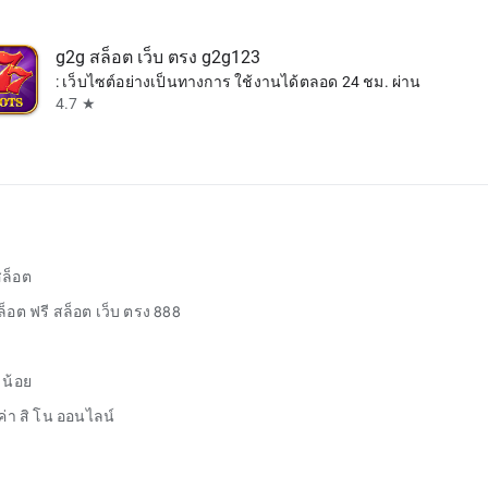
g2g สล็อต เว็บ ตรง g2g123
ูณสอง สมัครเลยก่อนใคร
: เว็บไซต์อย่างเป็นทางการ ใช้งานได้ตลอด 24 ชม. ผ่าน App หรือเ
4.7 ★
สล็อต
็อต ฟรี สล็อต เว็บ ตรง 888
 น้อย
 ค่า สิ โน ออนไลน์