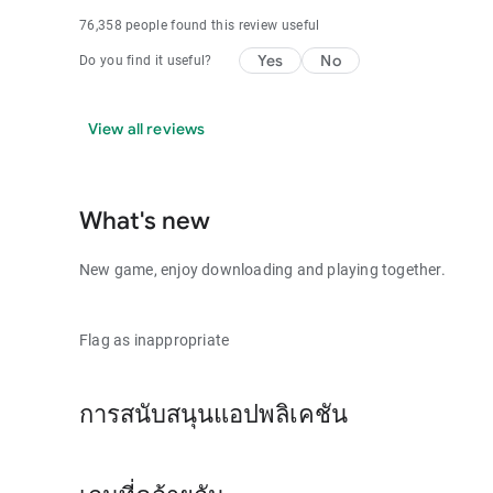
76,358 people found this review useful
Yes
No
Do you find it useful?
View all reviews
What's new
New game, enjoy downloading and playing together.
Flag as inappropriate
การสนับสนุนแอปพลิเคชัน