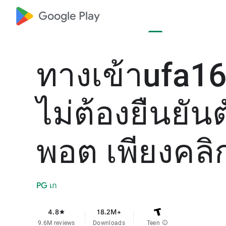
Google Play
ทางเข้าufa168
ไม่ต้องยืนยัน
พอต เพียงคลิ
PG เก
4.8
18.2M+
star
9.6M reviews
Downloads
Teen
info