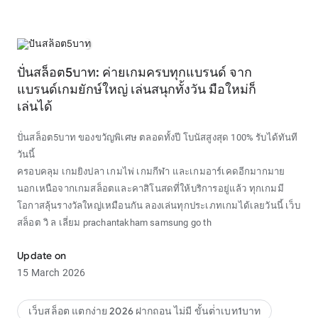
ปั่นสล็อต5บาท: ค่ายเกมครบทุกแบรนด์ จาก
แบรนด์เกมยักษ์ใหญ่ เล่นสนุกทั้งวัน มือใหม่ก็
เล่นได้
ปั่นสล็อต5บาท
ของขวัญพิเศษ ตลอดทั้งปี โบนัสสูงสุด 100% รับได้ทันที
วันนี้
ครอบคลุม เกมยิงปลา เกมไพ่ เกมกีฬา และเกมอาร์เคดอีกมากมาย
นอกเหนือจากเกมสล็อตและคาสิโนสดที่ให้บริการอยู่แล้ว ทุกเกมมี
โอกาสลุ้นรางวัลใหญ่เหมือนกัน ลองเล่นทุกประเภทเกมได้เลยวันนี้ เว็บ
สล็อต วิ ล เลี่ยม prachantakham samsung go th
Update on
15 March 2026
เว็บสล็อต แตกง่าย 2026 ฝากถอน ไม่มี ขั้นต่ําเบท1บาท