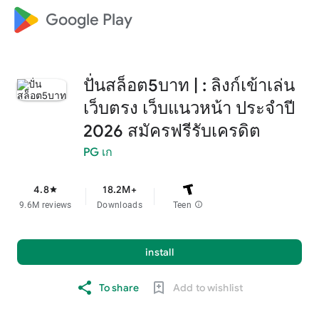
Google Play
ปั่นสล็อต5บาท | : ลิงก์เข้าเล่น
เว็บตรง เว็บแนวหน้า ประจำปี
2026 สมัครฟรีรับเครดิต
PG เก
4.8
18.2M+
star
9.6M reviews
Downloads
Teen
info
install
To share
Add to wishlist