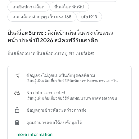
เกมยิงปลา สล็อต
ปั่นสล็อต พันทิป
เกม สล็อต ค่าย pg เว็บ ตรง 168
ufa1913
ปั่นสล็อต5บาท: : ลิงก์เข้าเล่นเว็บตรง เว็บแนว
หน้า ประจำปี 2026 สมัครฟรีรับเครดิต
ปั่นสล็อต5บาท
ปั่นสล็อต5บาท
ยู ฟ่า เบ ufabet
ข้อมูลจะไม่ถูกแบ่งปันกับบุคคลที่สาม
เรียนรู้เพิ่มเติมเกี่ยวกับวิธีที่นักพัฒนาประกาศการแบ่งปัน
No data is collected
เรียนรู้เพิ่มเติมเกี่ยวกับวิธีที่นักพัฒนาประกาศคอลเลกชัน
ข้อมูลถูกเข้ารหัสระหว่างการส่ง
คุณสามารถขอให้ลบข้อมูลได้
more information