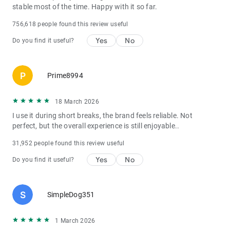
stable most of the time. Happy with it so far.
756,618 people found this review useful
Yes
No
Do you find it useful?
Prime8994
18 March 2026
I use it during short breaks, the brand feels reliable. Not
perfect, but the overall experience is still enjoyable..
31,952 people found this review useful
Yes
No
Do you find it useful?
SimpleDog351
1 March 2026