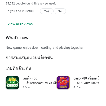
95,052 people found this review useful
Yes
No
Do you find it useful?
View all reviews
What's new
New game, enjoy downloading and playing together.
การสนับสนุนแอปพลิเคชัน
เกมที่คล้ายกัน
เกมใหม่pg
cairo 789 สล็อต เว็บ ต
— เว็บเดิมพันครบจบ ที่คนไทยเลือกใช้ ทดลองเล่นฟรีทุกเกม รับเครดิ
— ระบบ Auto เสถียร 100%
4.5 ★
4.7 ★