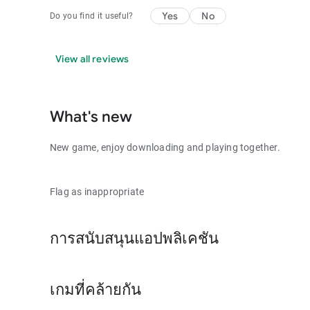
Yes
No
Do you find it useful?
View all reviews
What's new
New game, enjoy downloading and playing together.
Flag as inappropriate
การสนับสนุนแอปพลิเคชัน
เกมที่คล้ายกัน