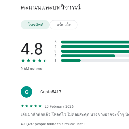
คะแนนและบทวิจารณ์
โทรศัพท์
แท็บเล็ต
4.8
5
4
3
2
1
9.6M reviews
Gupta5417
20 February 2026
เล่นมาสักพักแล้ว โหลดไว ไม่ค่อยสะดุด บางช่วงอาจจะซ้ำๆ นิดห
491,497 people found this review useful