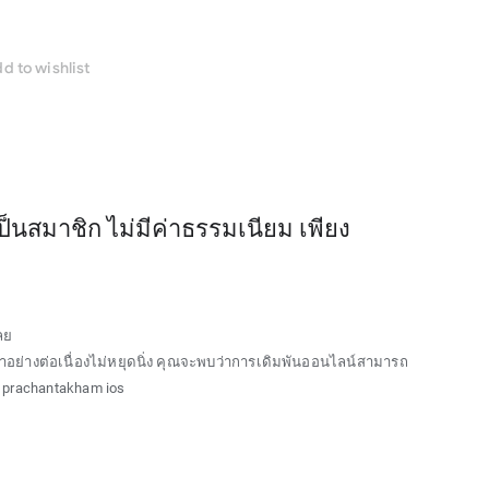
Add to wishlist
เป็นสมาชิก ไม่มีค่าธรรมเนียม เพียง
ลย
าอย่างต่อเนื่องไม่หยุดนิ่ง คุณจะพบว่าการเดิมพันออนไลน์สามารถ
สนุกและคุ้มค่าได้จริง อย่ารอช้า ลงทะเบียนฟรีวันนี้ สล็อตออนไลน์ prachantakham ios