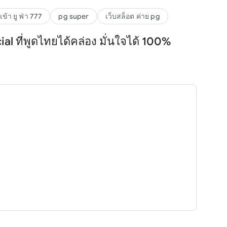
ข้า ยู ฟ่า 777
pg super
เว็บสล็อต ค่าย pg
cial ที่พูดไทยได้คล่อง มั่นใจได้ 100%