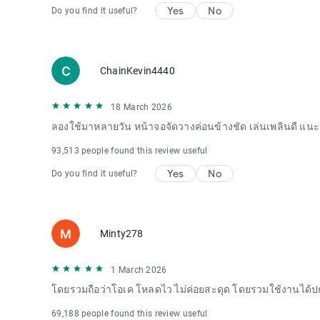
Yes
No
Do you find it useful?
ChainKevin4440
18 March 2026
ลองใช้มาหลายวัน หน้าจอจัดวางค่อนข้างชัด เล่นเพลินดี แน
93,513 people found this review useful
Yes
No
Do you find it useful?
Minty278
1 March 2026
โดยรวมถือว่าโอเค โหลดไว ไม่ค่อยสะดุด โดยรวมใช้งานได้ป
69,188 people found this review useful