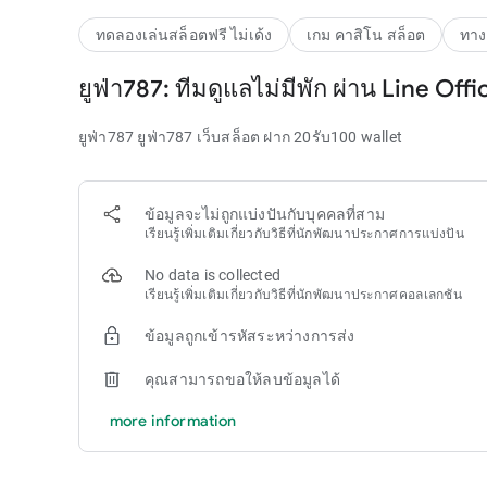
ทดลองเล่นสล็อตฟรี ไม่เด้ง
เกม คาสิโน สล็อต
ทางเ
ยูฟ่า787: ทีมดูแลไม่มีพัก ผ่าน Line Offi
ยูฟ่า787
ยูฟ่า787
เว็บสล็อต ฝาก 20รับ100 wallet
ข้อมูลจะไม่ถูกแบ่งปันกับบุคคลที่สาม
เรียนรู้เพิ่มเติมเกี่ยวกับวิธีที่นักพัฒนาประกาศการแบ่งปัน
No data is collected
เรียนรู้เพิ่มเติมเกี่ยวกับวิธีที่นักพัฒนาประกาศคอลเลกชัน
ข้อมูลถูกเข้ารหัสระหว่างการส่ง
คุณสามารถขอให้ลบข้อมูลได้
more information