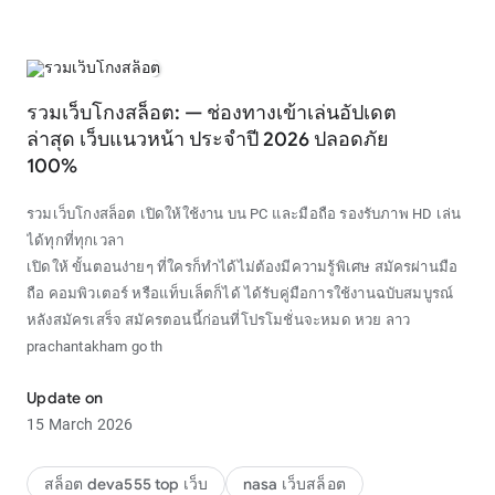
รวมเว็บโกงสล็อต: — ช่องทางเข้าเล่นอัปเดต
ล่าสุด เว็บแนวหน้า ประจำปี 2026 ปลอดภัย
100%
รวมเว็บโกงสล็อต
เปิดให้ใช้งาน บน PC และมือถือ รองรับภาพ HD เล่น
ได้ทุกที่ทุกเวลา
เปิดให้ ขั้นตอนง่ายๆ ที่ใครก็ทำได้ไม่ต้องมีความรู้พิเศษ สมัครผ่านมือ
ถือ คอมพิวเตอร์ หรือแท็บเล็ตก็ได้ ได้รับคู่มือการใช้งานฉบับสมบูรณ์
หลังสมัครเสร็จ สมัครตอนนี้ก่อนที่โปรโมชั่นจะหมด หวย ลาว
prachantakham go th
Update on
15 March 2026
สล็อต deva555 top เว็บ
nasa เว็บสล็อต