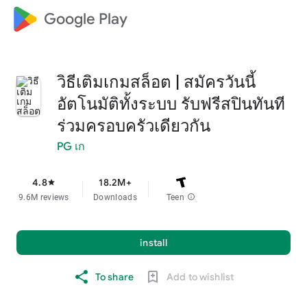
Google Play
วิธีเติมเกมสล็อต | สมัครวันนี้
อัตโนมัติทั้งระบบ รับฟรีสปินทันที
ร่วมครอบครัวเดียวกัน
PG เก
4.8
18.2M+
star
9.6M reviews
Downloads
Teen
info
install
To share
Add to wishlist