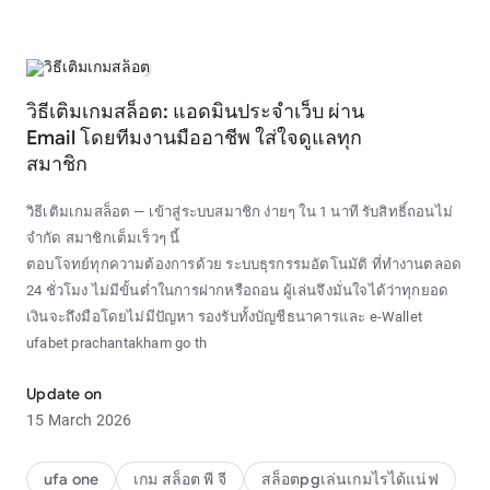
วิธีเติมเกมสล็อต: แอดมินประจำเว็บ ผ่าน
Email โดยทีมงานมืออาชีพ ใส่ใจดูแลทุก
สมาชิก
วิธีเติมเกมสล็อต
— เข้าสู่ระบบสมาชิก ง่ายๆ ใน 1 นาที รับสิทธิ์ถอนไม่
จำกัด สมาชิกเต็มเร็วๆ นี้
ตอบโจทย์ทุกความต้องการด้วย ระบบธุรกรรมอัตโนมัติ ที่ทำงานตลอด
24 ชั่วโมง ไม่มีขั้นต่ำในการฝากหรือถอน ผู้เล่นจึงมั่นใจได้ว่าทุกยอด
เงินจะถึงมือโดยไม่มีปัญหา รองรับทั้งบัญชีธนาคารและ e-Wallet
ufabet prachantakham go th
Update on
15 March 2026
ufa one
เกม สล็อต พี จี
สล็อตpgเล่นเกมไรได้แน่ฟ