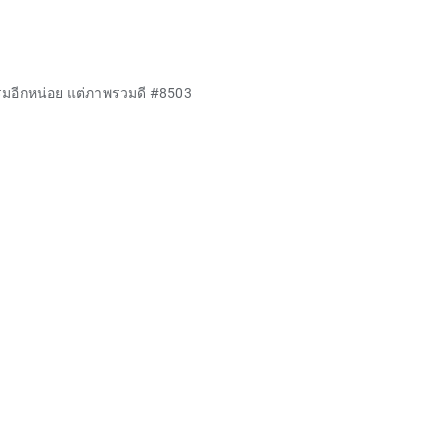
รรมอีกหน่อย แต่ภาพรวมดี #8503