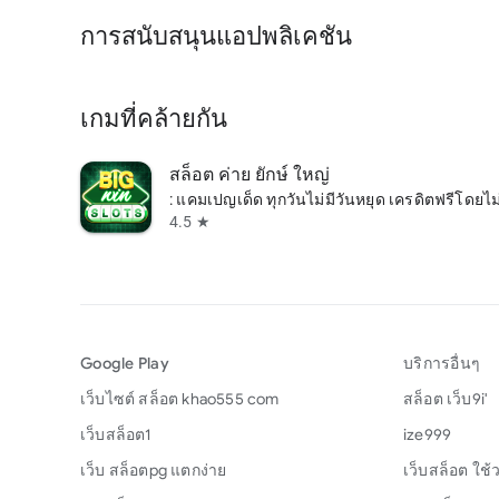
การสนับสนุนแอปพลิเคชัน
เกมที่คล้ายกัน
สล็อต ค่าย ยักษ์ ใหญ่
: แคมเปญเด็ด ทุกวันไม่มีวันหยุด เครดิตฟรีโดยไม่
4.5 ★
Google Play
บริการอื่นๆ
เว็บไซต์ สล็อต khao555 com
สล็อต เว็บ9i'
เว็บสล็อต1
ize999
เว็บ สล็อตpg แตกง่าย
เว็บสล็อต ใช้