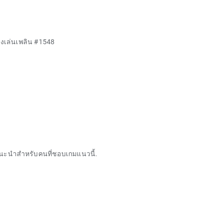
ยังเล่นเพลิน #1548
แนะนำสำหรับคนที่ชอบเกมแนวนี้.