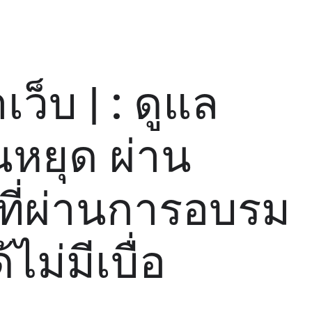
ว็บ | : ดูแล
นหยุด ผ่าน
ที่ผ่านการอบรม
ไม่มีเบื่อ