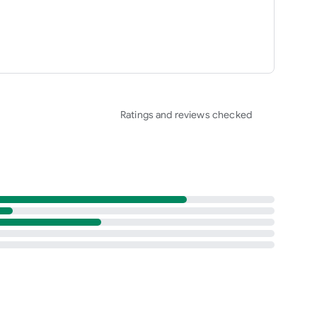
Ratings and reviews checked