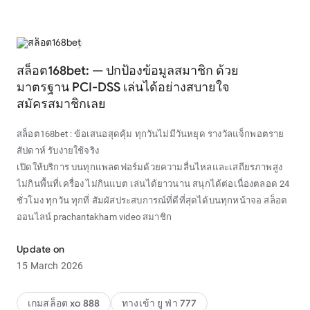
สล็อต168bet: — ปกป้องข้อมูลสมาชิก ด้วย
มาตรฐาน PCI-DSS เล่นได้อย่างสบายใจ
สมัครสมาชิกเลย
สล็อต168bet
: ข้อเสนอสุดคุ้ม ทุกวันไม่มีวันหยุด รางวัลแจ็กพอตราย
สัปดาห์ รับง่ายใช้จริง
เปิดให้บริการ บนทุกแพลตฟอร์มด้วยความลื่นไหลและเสถียรภาพสูง
ไม่กินพื้นที่เครื่อง ไม่กินแบต เล่นได้ยาวนาน สนุกได้ต่อเนื่องตลอด 24
ชั่วโมง ทุกวัน ทุกที่ สัมผัสประสบการณ์ที่ดีที่สุดได้บนทุกหน้าจอ สล็อต
ออนไลน์ prachantakham video สมาชิก
Update on
15 March 2026
เกมสล็อต xo 888
ทางเข้า ยู ฟ่า 777