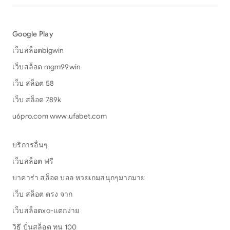
Google Play
เว็บสล็อตbigwin
เว็บสล็อต mgm99win
เว็บ สล็อต 58
เว็บ สล็อต 789k
u6pro.com www.ufabet.com
บริการอื่นๆ
เว็บสล็อต ฟรี
บาคาร่า สล็อต บอล หวยเกมสนุกๆมากมาย
เว็บ สล็อต ตรง จาก
เว็บสล็อตxo-แตกง่าย
วิธี ปั่นสล็อต ทุน 100