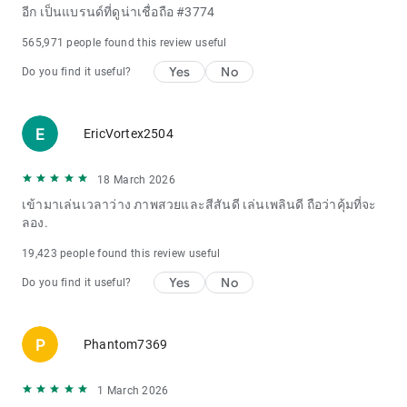
อีก เป็นแบรนด์ที่ดูน่าเชื่อถือ #3774
565,971 people found this review useful
Yes
No
Do you find it useful?
EricVortex2504
18 March 2026
เข้ามาเล่นเวลาว่าง ภาพสวยและสีสันดี เล่นเพลินดี ถือว่าคุ้มที่จะ
ลอง.
19,423 people found this review useful
Yes
No
Do you find it useful?
Phantom7369
1 March 2026