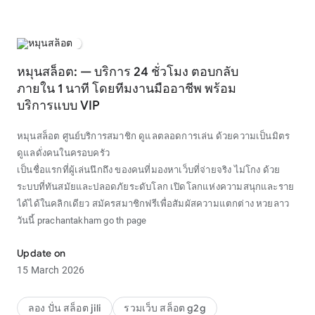
หมุนสล็อต: — บริการ 24 ชั่วโมง ตอบกลับ
ภายใน 1 นาที โดยทีมงานมืออาชีพ พร้อม
บริการแบบ VIP
หมุนสล็อต
ศูนย์บริการสมาชิก ดูแลตลอดการเล่น ด้วยความเป็นมิตร
ดูแลดั่งคนในครอบครัว
เป็นชื่อแรกที่ผู้เล่นนึกถึง ของคนที่มองหาเว็บที่จ่ายจริง ไม่โกง ด้วย
ระบบที่ทันสมัยและปลอดภัยระดับโลก เปิดโลกแห่งความสนุกและราย
ได้ได้ในคลิกเดียว สมัครสมาชิกฟรีเพื่อสัมผัสความแตกต่าง หวยลาว
วันนี้ prachantakham go th page
Update on
15 March 2026
ลอง ปั่น สล็อต jili
รวมเว็บ สล็อต g2g