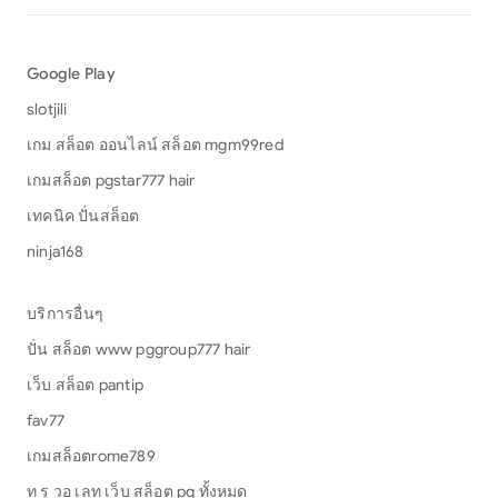
Google Play
slotjili
เกม สล็อต ออนไลน์ สล็อต mgm99red
เกมสล็อต pgstar777 hair
เทคนิค ปั่นสล็อต
ninja168
บริการอื่นๆ
ปั่น สล็อต www pggroup777 hair
เว็บ สล็อต pantip
fav77
เกมสล็อตrome789
ท รู วอ เลท เว็บ สล็อต pg ทั้งหมด