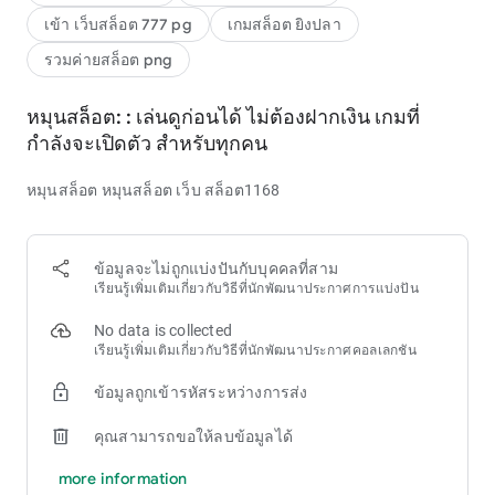
เข้า เว็บสล็อต 777 pg
เกมสล็อต ยิงปลา
รวมค่ายสล็อต png
หมุนสล็อต: : เล่นดูก่อนได้ ไม่ต้องฝากเงิน เกมที่
กำลังจะเปิดตัว สำหรับทุกคน
หมุนสล็อต
หมุนสล็อต
เว็บ สล็อต1168
ข้อมูลจะไม่ถูกแบ่งปันกับบุคคลที่สาม
เรียนรู้เพิ่มเติมเกี่ยวกับวิธีที่นักพัฒนาประกาศการแบ่งปัน
No data is collected
เรียนรู้เพิ่มเติมเกี่ยวกับวิธีที่นักพัฒนาประกาศคอลเลกชัน
ข้อมูลถูกเข้ารหัสระหว่างการส่ง
คุณสามารถขอให้ลบข้อมูลได้
more information