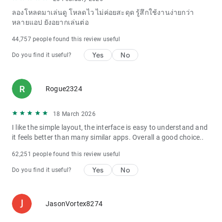
ลองโหลดมาเล่นดู โหลดไว ไม่ค่อยสะดุด รู้สึกใช้งานง่ายกว่า
หลายแอป ยังอยากเล่นต่อ
44,757 people found this review useful
Yes
No
Do you find it useful?
Rogue2324
18 March 2026
I like the simple layout, the interface is easy to understand and
it feels better than many similar apps. Overall a good choice..
62,251 people found this review useful
Yes
No
Do you find it useful?
JasonVortex8274