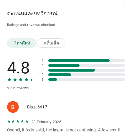
คะแนนและบทวิจารณ์
Ratings and reviews checked
โทรศัพท์
แท็บเล็ต
4.8
5
4
3
2
1
9.6M reviews
Blaze6617
20 February 2026
Overall, it feels solid, the layout is not confusing. A few small