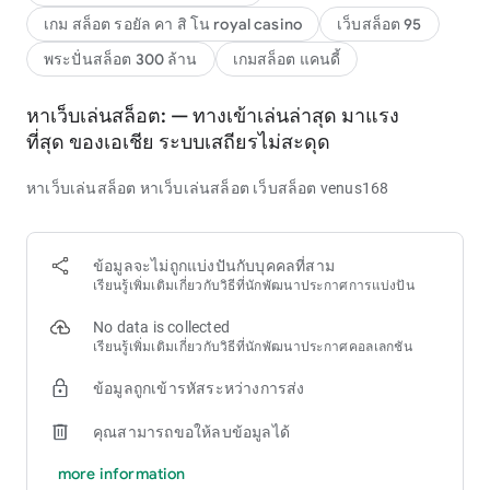
เกม สล็อต รอยัล คา สิ โน royal casino
เว็บสล็อต 95
พระปั่นสล็อต 300 ล้าน
เกมสล็อต แคนดี้
หาเว็บเล่นสล็อต: — ทางเข้าเล่นล่าสุด มาแรง
ที่สุด ของเอเชีย ระบบเสถียรไม่สะดุด
หาเว็บเล่นสล็อต
หาเว็บเล่นสล็อต
เว็บสล็อต venus168
ข้อมูลจะไม่ถูกแบ่งปันกับบุคคลที่สาม
เรียนรู้เพิ่มเติมเกี่ยวกับวิธีที่นักพัฒนาประกาศการแบ่งปัน
No data is collected
เรียนรู้เพิ่มเติมเกี่ยวกับวิธีที่นักพัฒนาประกาศคอลเลกชัน
ข้อมูลถูกเข้ารหัสระหว่างการส่ง
คุณสามารถขอให้ลบข้อมูลได้
more information