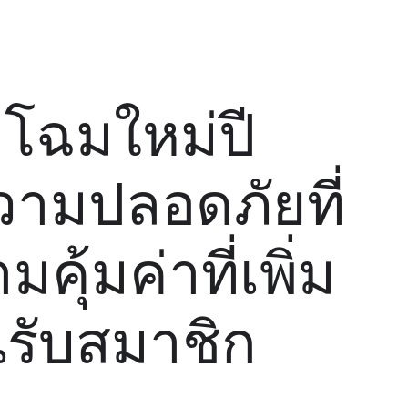
 โฉมใหม่ปี
วามปลอดภัยที่
มคุ้มค่าที่เพิ่ม
นรับสมาชิก