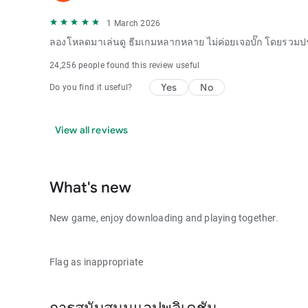
1 March 2026
ลองโหลดมาเล่นดู ธีมเกมหลากหลาย ไม่ค่อยเจอบั๊ก โดยรวมป
24,256 people found this review useful
Yes
No
Do you find it useful?
View all reviews
What's new
New game, enjoy downloading and playing together.
Flag as inappropriate