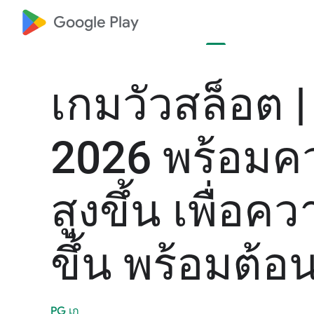
Google Play
เกมวัวสล็อต |
2026 พร้อมค
สูงขึ้น เพื่อควา
ขึ้น พร้อมต้อ
PG เก