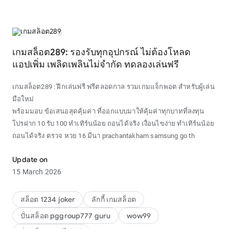
เกมสล็อต289: รองรับทุกอุปกรณ์ ไม่ต้องโหลด
แอปเพิ่ม เพลิดเพลินไม่จำกัด ทดลองเล่นฟรี
เกมสล็อต289
: ฝึกเล่นฟรี ฟรีตลอดกาล รวมเกมแจ็กพอต สำหรับผู้เล่น
มือใหม่
พร้อมมอบ ข้อเสนอสุดคุ้มค่า ที่ออกแบบมาให้คุ้มค่าทุกบาทที่ลงทุน
โปรฝาก 10 รับ 100 ทำเทิร์นน้อย ถอนได้จริง เงื่อนไขง่าย ทำเทิร์นน้อย
ถอนได้จริง ตรวจ หวย 16 มีนา prachantakham samsung go th
Update on
15 March 2026
สล็อต 1234 joker
ลักกี้ เกมสล็อต
ปั่นสล็อต pggroup777 guru
wow99