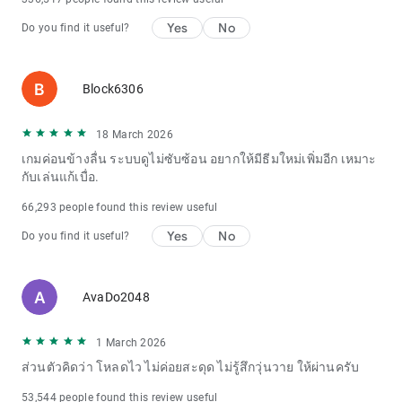
Yes
No
Do you find it useful?
Block6306
18 March 2026
เกมค่อนข้างลื่น ระบบดูไม่ซับซ้อน อยากให้มีธีมใหม่เพิ่มอีก เหมาะ
กับเล่นแก้เบื่อ.
66,293 people found this review useful
Yes
No
Do you find it useful?
AvaDo2048
1 March 2026
ส่วนตัวคิดว่า โหลดไว ไม่ค่อยสะดุด ไม่รู้สึกวุ่นวาย ให้ผ่านครับ
53,544 people found this review useful