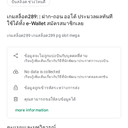
ปั่นสล็อต ช่วงไหนดี
เกมสล็อต289: : ฝาก-ถอน ออโต้ ประมวลผลทันที
ใช้ได้ทั้ง e-Wallet สมัครสมาชิกเลย
เกมสล็อต289
เกมสล็อต289
pg slot mega
ข้อมูลจะไม่ถูกแบ่งปันกับบุคคลที่สาม
เรียนรู้เพิ่มเติมเกี่ยวกับวิธีที่นักพัฒนาประกาศการแบ่งปัน
No data is collected
เรียนรู้เพิ่มเติมเกี่ยวกับวิธีที่นักพัฒนาประกาศคอลเลกชัน
ข้อมูลถูกเข้ารหัสระหว่างการส่ง
คุณสามารถขอให้ลบข้อมูลได้
more information
คะแนนและบทวิจารณ์