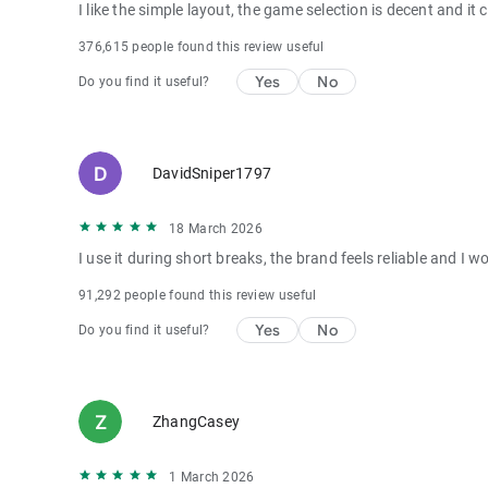
I like the simple layout, the game selection is decent and it 
376,615 people found this review useful
Yes
No
Do you find it useful?
DavidSniper1797
18 March 2026
I use it during short breaks, the brand feels reliable and I w
91,292 people found this review useful
Yes
No
Do you find it useful?
ZhangCasey
1 March 2026