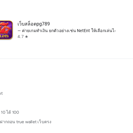
เว็บสล็อตpg789
ญ่ ก่อนวางเดิมพันจริง
— ค่ายเกมทำเงิน ยกตัวอย่างเช่น NetEnt ให้เลือกเล่นได้ตามใจ 
4.7 ★
ot
10 ได้ 100
 ฝากถอน true wallet เว็บตรง