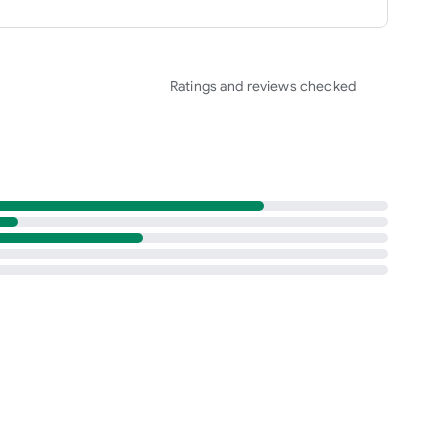
Ratings and reviews checked