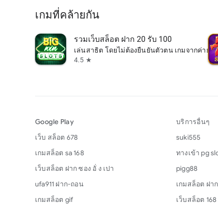
เกมที่คล้ายกัน
รวมเว็บสล็อต ฝาก 20 รับ 100
เล่นสาธิต โดยไม่ต้องยืนยันตัวตน เกมจากค่ายให
4.5 ★
Google Play
บริการอื่นๆ
เว็บ สล็อต 678
suki555
เกมสล็อต sa 168
ทางเข้า pg sl
เว็บสล็อต ฝาก ซอง อั่ ง เปา
pigg88
ufa911 ฝาก-ถอน
เกมสล็อต ฝาก 
เกมสล็อต gif
เว็บสล็อต 168