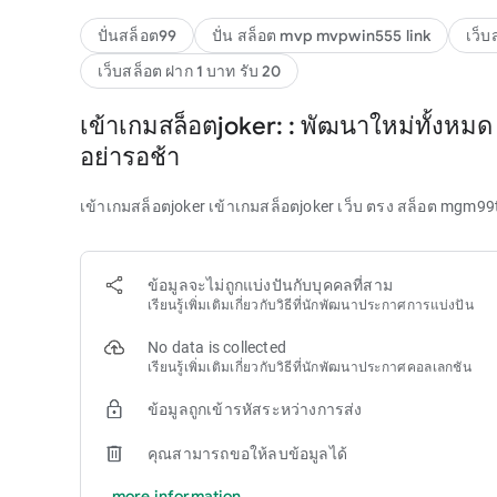
ปั่นสล็อต99
ปั่น สล็อต mvp mvpwin555 link
เว็บ
เว็บสล็อต ฝาก 1 บาท รับ 20
เข้าเกมสล็อตjoker: : พัฒนาใหม่ทั้งหมด
อย่ารอช้า
เข้าเกมสล็อตjoker
เข้าเกมสล็อตjoker
เว็บ ตรง สล็อต mgm99
ข้อมูลจะไม่ถูกแบ่งปันกับบุคคลที่สาม
เรียนรู้เพิ่มเติมเกี่ยวกับวิธีที่นักพัฒนาประกาศการแบ่งปัน
No data is collected
เรียนรู้เพิ่มเติมเกี่ยวกับวิธีที่นักพัฒนาประกาศคอลเลกชัน
ข้อมูลถูกเข้ารหัสระหว่างการส่ง
คุณสามารถขอให้ลบข้อมูลได้
more information