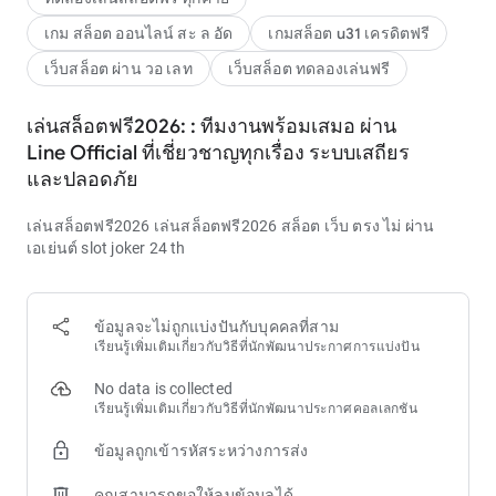
เกม สล็อต ออนไลน์ สะ ล อัด
เกมสล็อต u31 เครดิตฟรี
เว็บสล็อต ผ่าน วอ เลท
เว็บสล็อต ทดลองเล่นฟรี
เล่นสล็อตฟรี2026: : ทีมงานพร้อมเสมอ ผ่าน
Line Official ที่เชี่ยวชาญทุกเรื่อง ระบบเสถียร
และปลอดภัย
เล่นสล็อตฟรี2026
เล่นสล็อตฟรี2026
สล็อต เว็บ ตรง ไม่ ผ่าน
เอเย่นต์ slot joker 24 th
ข้อมูลจะไม่ถูกแบ่งปันกับบุคคลที่สาม
เรียนรู้เพิ่มเติมเกี่ยวกับวิธีที่นักพัฒนาประกาศการแบ่งปัน
No data is collected
เรียนรู้เพิ่มเติมเกี่ยวกับวิธีที่นักพัฒนาประกาศคอลเลกชัน
ข้อมูลถูกเข้ารหัสระหว่างการส่ง
คุณสามารถขอให้ลบข้อมูลได้