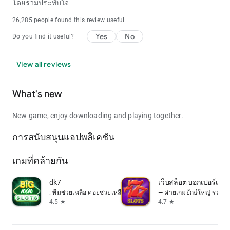
โดยรวมประทับใจ
26,285 people found this review useful
Yes
No
Do you find it useful?
View all reviews
What's new
New game, enjoy downloading and playing together.
การสนับสนุนแอปพลิเคชัน
เกมที่คล้ายกัน
dk7
เว็บสล็อต บอกเปอร์เซ็นต
: ทีมช่วยเหลือ คอยช่วยเหลือตลอด ด้วยทีมงานที่ผ่านการอบรม ดูแ
— ค่ายเกมยักษ์ใหญ่ รวมทั้
4.5 ★
4.7 ★