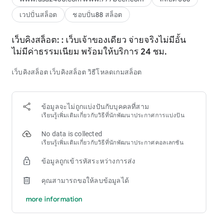
เวปปั่นสล็อต
ชอบปั่น88 สล็อต
เว็บคิงสล็อต: : เว็บเจ้าของเดียว จ่ายจริงไม่มีอั้น
ไม่มีค่าธรรมเนียม พร้อมให้บริการ 24 ชม.
เว็บคิงสล็อต
เว็บคิงสล็อต
วิธีโหลดเกมสล็อต
ข้อมูลจะไม่ถูกแบ่งปันกับบุคคลที่สาม
เรียนรู้เพิ่มเติมเกี่ยวกับวิธีที่นักพัฒนาประกาศการแบ่งปัน
No data is collected
เรียนรู้เพิ่มเติมเกี่ยวกับวิธีที่นักพัฒนาประกาศคอลเลกชัน
ข้อมูลถูกเข้ารหัสระหว่างการส่ง
คุณสามารถขอให้ลบข้อมูลได้
more information