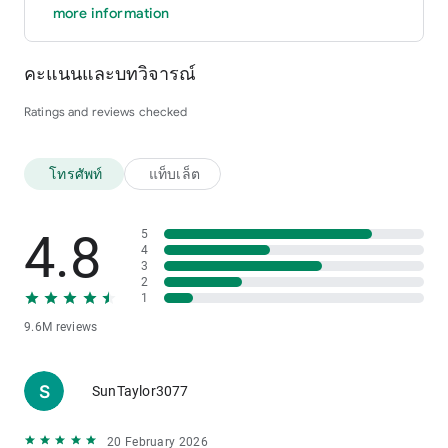
more information
คะแนนและบทวิจารณ์
Ratings and reviews checked
โทรศัพท์
แท็บเล็ต
4.8
5
4
3
2
1
9.6M reviews
SunTaylor3077
20 February 2026