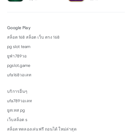
Google Play
สล็อต 168 สล็อต เว็บ ตรง 168
pg slot team
ยูฟ่า789วอ
pgslot.game
ufa168วอเลท
บริการอื่นๆ
ufa789วอเลท
ยูสเทส pg
เว็บสล็อต s
สล็อต ทดลองเล่นฟรี ถอนได้ ใหม่ล่าสุด