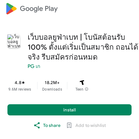
Google Play
เว็บบอลยูฟ่าเบท | โบนัสต้อนรับ
100% ตั้งแต่เริ่มเป็นสมาชิก ถอนได้
จริง รีบสมัครก่อนหมด
PG เก
4.8
18.2M+
star
9.6M reviews
Downloads
Teen
info
install
To share
Add to wishlist