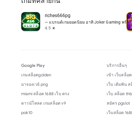
เกมที่คล้ายกัน
riches666pg
— แบรนด์เกมยอดนิยม อาทิ Joker Gaming พร้อมร
4.5 ★
Google Play
บริการอื่นๆ
เกมสล็อตgolden
เข้า เว็บสล็อต
มาจองเวย์ png
เว็บ เดิมพัน ส
miami สล็อต 1688 เว็บ ตรง
เว็บ สล็อต th
ดาวน์โหลด เกมสล็อต v9
สมัคร pgslot
pok10
เว็บสล็อต 168