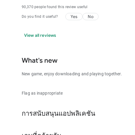
90,370 people found this review useful
Yes
No
Do you find it useful?
View all reviews
What's new
New game, enjoy downloading and playing together.
Flag as inappropriate
การสนับสนุนแอปพลิเคชัน