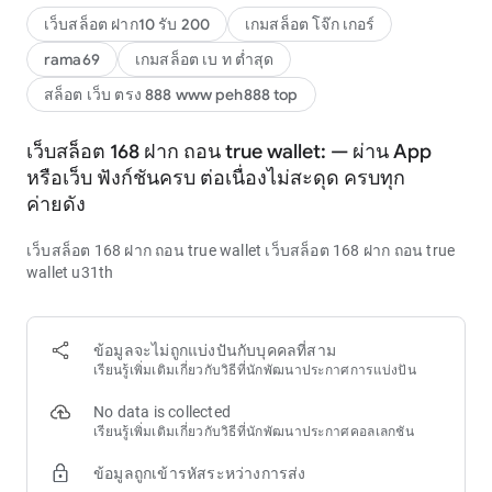
เว็บสล็อต ฝาก10 รับ 200
เกมสล็อต โจ๊ก เกอร์
rama69
เกมสล็อต เบ ท ต่ำสุด
สล็อต เว็บ ตรง 888 www peh888 top
เว็บสล็อต 168 ฝาก ถอน true wallet: — ผ่าน App
หรือเว็บ ฟังก์ชันครบ ต่อเนื่องไม่สะดุด ครบทุก
ค่ายดัง
เว็บสล็อต 168 ฝาก ถอน true wallet
เว็บสล็อต 168 ฝาก ถอน true
wallet
u31th
ข้อมูลจะไม่ถูกแบ่งปันกับบุคคลที่สาม
เรียนรู้เพิ่มเติมเกี่ยวกับวิธีที่นักพัฒนาประกาศการแบ่งปัน
No data is collected
เรียนรู้เพิ่มเติมเกี่ยวกับวิธีที่นักพัฒนาประกาศคอลเลกชัน
ข้อมูลถูกเข้ารหัสระหว่างการส่ง