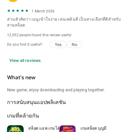
1 March 2026
ส่วนตัวคิดว่า เมนูเข้าใจง่าย เล่นเพลินดี เป็นทางเลือกที่ดีสำหรับ
สายสล็อต
12,552 people found this review useful
Yes
No
Do you find it useful?
View all reviews
What's new
New game, enjoy downloading and playing together.
การสนับสนุนแอปพลิเคชัน
เกมที่คล้ายกัน
สล็อต แอ พ เกม ได้ เงิน จริง
เกมสล็อต บุญมี