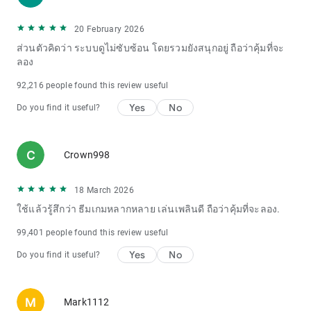
20 February 2026
ส่วนตัวคิดว่า ระบบดูไม่ซับซ้อน โดยรวมยังสนุกอยู่ ถือว่าคุ้มที่จะ
ลอง
92,216 people found this review useful
Yes
No
Do you find it useful?
Crown998
18 March 2026
ใช้แล้วรู้สึกว่า ธีมเกมหลากหลาย เล่นเพลินดี ถือว่าคุ้มที่จะลอง.
99,401 people found this review useful
Yes
No
Do you find it useful?
Mark1112