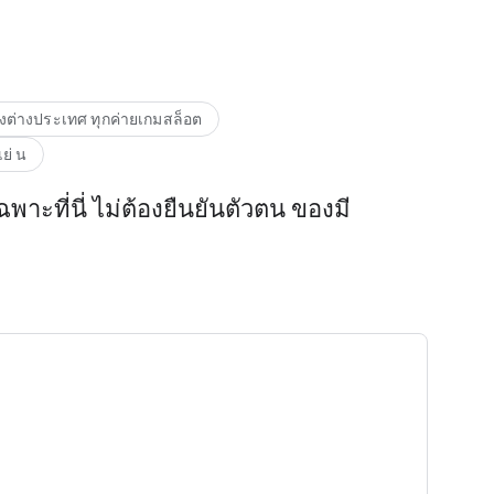
งต่างประเทศ ทุกค่ายเกมสล็อต
เย่ น
าะที่นี่ ไม่ต้องยืนยันตัวตน ของมี