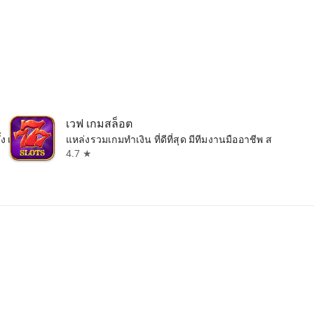
เวฟ เกมสล็อต
เริ่มต้นเพียงไม่กี่ขั้นตอน
แหล่งรวมเกมทำเงิน ที่ดีที่สุด มีทีมงานมืออาชีพ สนุกได้ตล
4.7 ★