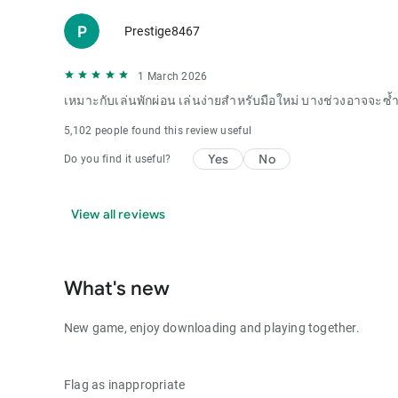
Prestige8467
1 March 2026
เหมาะกับเล่นพักผ่อน เล่นง่ายสำหรับมือใหม่ บางช่วงอาจจะซ้ำ
5,102 people found this review useful
Yes
No
Do you find it useful?
View all reviews
What's new
New game, enjoy downloading and playing together.
Flag as inappropriate