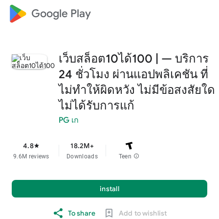
Google Play
เว็บสล็อต10ได้100 | — บริการ
24 ชั่วโมง ผ่านแอปพลิเคชัน ที่
ไม่ทำให้ผิดหวัง ไม่มีข้อสงสัยใด
ไม่ได้รับการแก้
PG เก
4.8
18.2M+
star
9.6M reviews
Downloads
Teen
info
install
To share
Add to wishlist