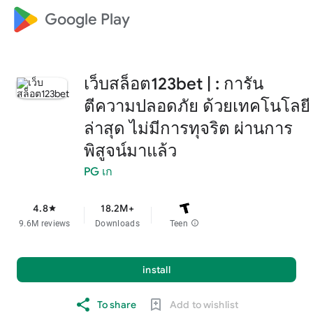
Google Play
เว็บสล็อต123bet | : การัน
ตีความปลอดภัย ด้วยเทคโนโลยี
ล่าสุด ไม่มีการทุจริต ผ่านการ
พิสูจน์มาแล้ว
PG เก
4.8
18.2M+
star
9.6M reviews
Downloads
Teen
info
install
To share
Add to wishlist