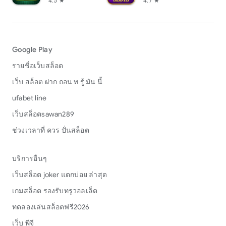
4.5 ★
4.7 ★
Google Play
รายชื่อเว็บสล็อต
เว็บ สล็อต ฝาก ถอน ท รู้ มัน นี้
ufabet line
เว็บสล็อตsawan289
ช่วงเวลาที่ ควร ปั่นสล็อต
บริการอื่นๆ
เว็บสล็อต joker แตกบ่อย ล่าสุด
เกมสล็อต รองรับทรูวอลเล็ต
ทดลองเล่นสล็อตฟรี2026
เว็บ พีจี