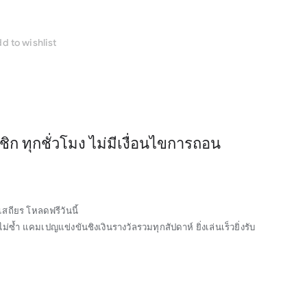
Add to wishlist
ิก ทุกชั่วโมง ไม่มีเงื่อนไขการถอน
สถียร โหลดฟรีวันนี้
้ำ แคมเปญแข่งขันชิงเงินรางวัลรวมทุกสัปดาห์ ยิ่งเล่นเร็วยิ่งรับ