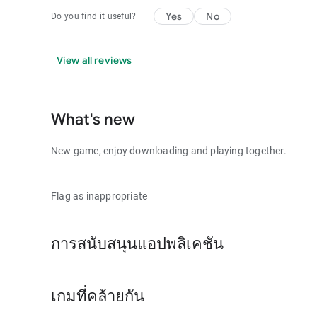
Yes
No
Do you find it useful?
View all reviews
What's new
New game, enjoy downloading and playing together.
Flag as inappropriate
การสนับสนุนแอปพลิเคชัน
เกมที่คล้ายกัน