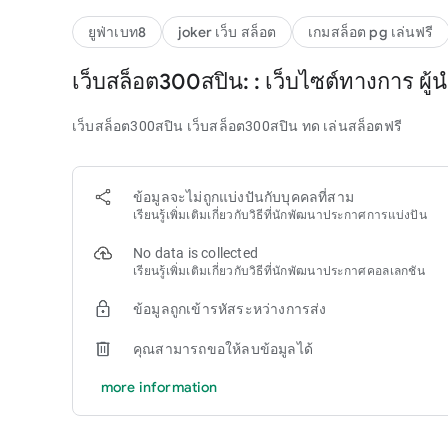
ยูฟ่าเบท8
joker เว็บ สล็อต
เกมสล็อต pg เล่นฟรี
เว็บสล็อต300สปิน: : เว็บไซต์ทางการ ผู
เว็บสล็อต300สปิน
เว็บสล็อต300สปิน
ทด เล่นสล็อตฟรี
ข้อมูลจะไม่ถูกแบ่งปันกับบุคคลที่สาม
เรียนรู้เพิ่มเติมเกี่ยวกับวิธีที่นักพัฒนาประกาศการแบ่งปัน
No data is collected
เรียนรู้เพิ่มเติมเกี่ยวกับวิธีที่นักพัฒนาประกาศคอลเลกชัน
ข้อมูลถูกเข้ารหัสระหว่างการส่ง
คุณสามารถขอให้ลบข้อมูลได้
more information