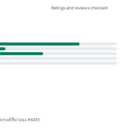
Ratings and reviews checked
แบรนด์ที่น่าลอง #4481