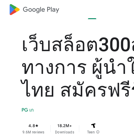
Google Play
เว็บสล็อต300ส
ทางการ ผู้น
ไทย สมัครฟรี
PG เก
4.8
18.2M+
star
9.6M reviews
Downloads
Teen
info