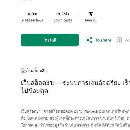
4.8
18.2M+
star
9.6M reviews
Downloads
Teen
info
install
To share
เว็บสล็อต31: — ระบบการเงินอัจฉริยะ เร็
ไม่มีสะดุด
เว็บสล็อต31
: ค่ายสล็อตยอดฮิต อย่าง Playtech อัปเดตเกมใหม่ทุกสั
ถือเป็นแหล่งรวม ของผู้เล่นที่ต้องการประสบการณ์ระดับพรีเมียม ด