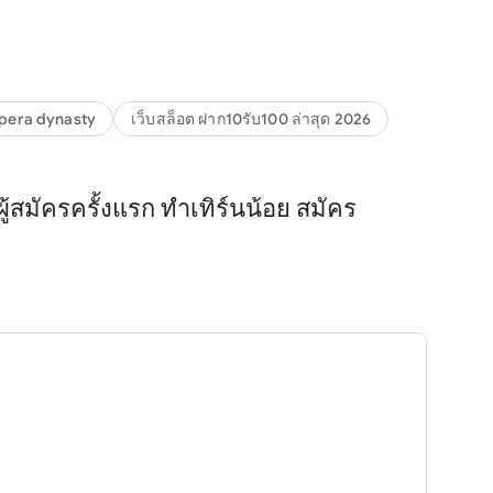
opera dynasty
เว็บสล็อต ฝาก10รับ100 ล่าสุด 2026
ู้สมัครครั้งแรก ทำเทิร์นน้อย สมัคร