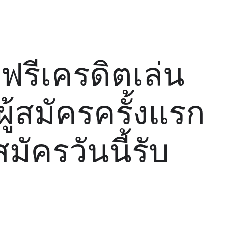
 ฟรีเครดิตเล่น
ู้สมัครครั้งแรก
มัครวันนี้รับ