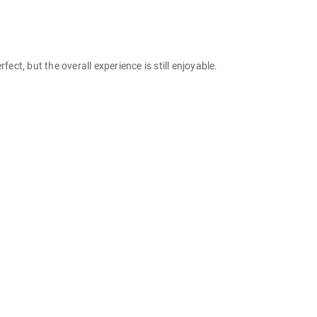
ect, but the overall experience is still enjoyable.