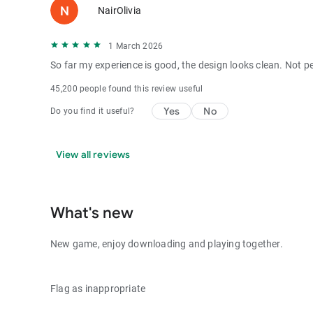
NairOlivia
1 March 2026
So far my experience is good, the design looks clean. Not perf
45,200 people found this review useful
Yes
No
Do you find it useful?
View all reviews
What's new
New game, enjoy downloading and playing together.
Flag as inappropriate