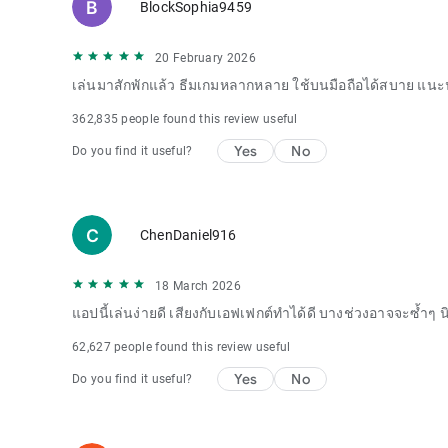
BlockSophia9459
20 February 2026
เล่นมาสักพักแล้ว ธีมเกมหลากหลาย ใช้บนมือถือได้สบาย แน
362,835 people found this review useful
Yes
No
Do you find it useful?
ChenDaniel916
18 March 2026
แอปนี้เล่นง่ายดี เสียงกับเอฟเฟกต์ทำได้ดี บางช่วงอาจจะซ้ำๆ นิด
62,627 people found this review useful
Yes
No
Do you find it useful?