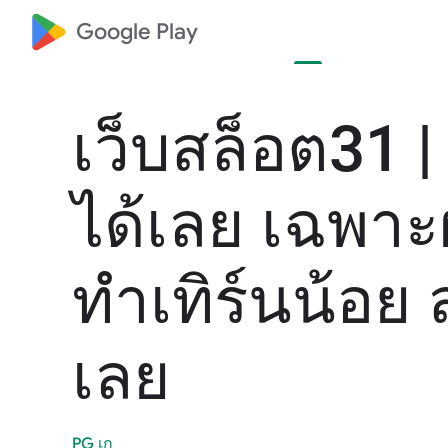
Google Play
เว็บสล็อต31 |
ได้เลย เฉพาะผ
ทำเทิร์นน้อย ส
เลย
PG เก