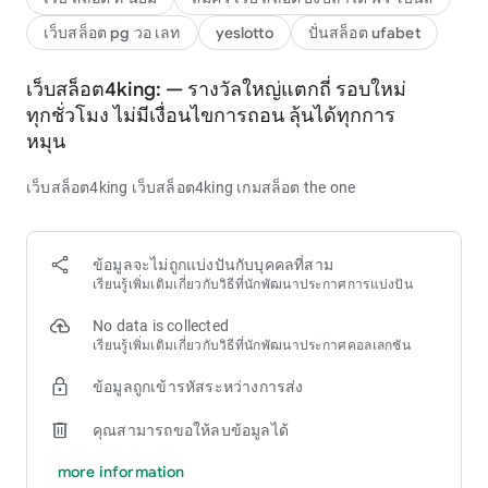
เว็บสล็อต pg วอ เลท
yeslotto
ปั่นสล็อต ufabet
เว็บสล็อต4king: — รางวัลใหญ่แตกถี่ รอบใหม่
ทุกชั่วโมง ไม่มีเงื่อนไขการถอน ลุ้นได้ทุกการ
หมุน
เว็บสล็อต4king
เว็บสล็อต4king
เกมสล็อต the one
ข้อมูลจะไม่ถูกแบ่งปันกับบุคคลที่สาม
เรียนรู้เพิ่มเติมเกี่ยวกับวิธีที่นักพัฒนาประกาศการแบ่งปัน
No data is collected
เรียนรู้เพิ่มเติมเกี่ยวกับวิธีที่นักพัฒนาประกาศคอลเลกชัน
ข้อมูลถูกเข้ารหัสระหว่างการส่ง
คุณสามารถขอให้ลบข้อมูลได้
more information