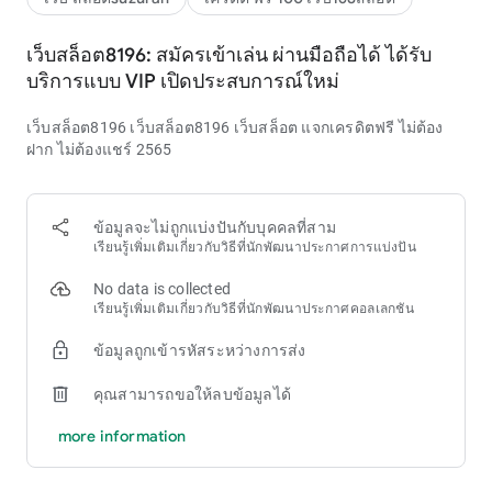
เว็บสล็อต8196: สมัครเข้าเล่น ผ่านมือถือได้ ได้รับ
บริการแบบ VIP เปิดประสบการณ์ใหม่
เว็บสล็อต8196
เว็บสล็อต8196
เว็บสล็อต แจกเครดิตฟรี ไม่ต้อง
ฝาก ไม่ต้องแชร์ 2565
ข้อมูลจะไม่ถูกแบ่งปันกับบุคคลที่สาม
เรียนรู้เพิ่มเติมเกี่ยวกับวิธีที่นักพัฒนาประกาศการแบ่งปัน
No data is collected
เรียนรู้เพิ่มเติมเกี่ยวกับวิธีที่นักพัฒนาประกาศคอลเลกชัน
ข้อมูลถูกเข้ารหัสระหว่างการส่ง
คุณสามารถขอให้ลบข้อมูลได้
more information