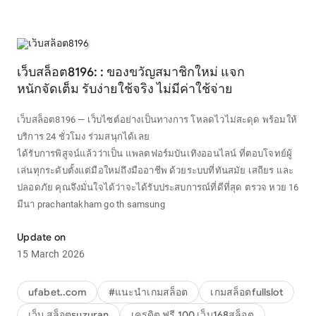
เว็บสล็อต8196: : ของขวัญสมาชิกใหม่ แจก
หนักจัดเต็ม รับง่ายใช้จริง ไม่มีค่าใช้จ่าย
เว็บสล็อต8196
— เว็บไซต์อย่างเป็นทางการ โหลดไวไม่สะดุด พร้อมให้
บริการ 24 ชั่วโมง ร่วมสนุกได้เลย
ได้รับการพิสูจน์แล้วว่าเป็น แพลตฟอร์มบันเทิงออนไลน์ ที่ตอบโจทย์ผู้
เล่นทุกระดับตั้งแต่มือใหม่ถึงมืออาชีพ ด้วยระบบที่ทันสมัย เสถียร และ
ปลอดภัย คุณจึงมั่นใจได้ว่าจะได้รับประสบการณ์ที่ดีที่สุด ตรวจ หวย 16
มีนา prachantakham go th samsung
Update on
15 March 2026
ufabet..com
#แนะนำเกมสล็อต
เกมสล็อตfullslot
เว็บ สล็อตsuzuran
เครดิต ฟรี 100 เว็บ168สล็อต