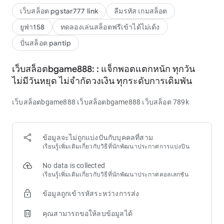
เว็บสล็อต pgstar777 link
ลืมรหัส เกมสล็อต
ยูฟ่า158
ทดลองเล่นสล็อตฟรีเข้าได้ไม่เด้ง
ปั่นสล็อต pantip
เว็บสล็อตbgame888: : แจ็กพอตแตกหนัก ทุกวัน
ไม่มีวันหยุด ไม่จำกัดวงเงิน ทุกระดับการเดิมพัน
เว็บสล็อตbgame888
เว็บสล็อตbgame888
เว็บสล็อต 789k
ข้อมูลจะไม่ถูกแบ่งปันกับบุคคลที่สาม
เรียนรู้เพิ่มเติมเกี่ยวกับวิธีที่นักพัฒนาประกาศการแบ่งปัน
No data is collected
เรียนรู้เพิ่มเติมเกี่ยวกับวิธีที่นักพัฒนาประกาศคอลเลกชัน
ข้อมูลถูกเข้ารหัสระหว่างการส่ง
คุณสามารถขอให้ลบข้อมูลได้