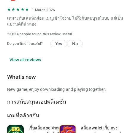
1 March 2026
เหมาะกับเล่นพักผ่อน เมนูเข้าใจง่าย ไม่ถึงกับสมบูรณ์แบบ แต่เป็น
แบรนด์ที่น่าลอง
23,834 people found this review useful
Yes
No
Do you find it useful?
View all reviews
What's new
New game, enjoy downloading and playing together.
การสนับสนุนแอปพลิเคชัน
เกมที่คล้ายกัน
เว็บสล็อต pg ฝากถอนวอลเลท
สล็อต wallet เว็บ ตรง