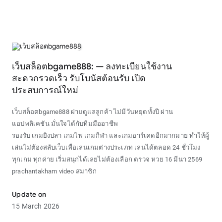
เว็บสล็อตbgame888: — ลงทะเบียนใช้งาน
สะดวกรวดเร็ว รับโบนัสต้อนรับ เปิด
ประสบการณ์ใหม่
เว็บสล็อตbgame888
ฝ่ายดูแลลูกค้า ไม่มีวันหยุดทั้งปี ผ่าน
แอปพลิเคชัน มั่นใจได้กับทีมมืออาชีพ
รองรับ เกมยิงปลา เกมไพ่ เกมกีฬา และเกมอาร์เคดอีกมากมาย ทำให้ผู้
เล่นไม่ต้องสลับเว็บเพื่อเล่นเกมต่างประเภท เล่นได้ตลอด 24 ชั่วโมง
ทุกเกม ทุกค่าย เริ่มสนุกได้เลยไม่ต้องเลือก ตรวจ หวย 16 มีนา 2569
prachantakham video สมาชิก
Update on
15 March 2026