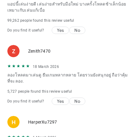
แอปนี้เล่นง่ายดี เล่นง่ายสำหรับมือใหม่ บางครั้งโหลดช้าเล็กน้อย
เหมาะกับเล่นแก้เบื่อ
99,262 people found this review useful
Yes
No
Do you find it useful?
Zenith7470
18 March 2026
ลองโหลดมาเล่นดู ธีมเกมหลากหลาย โดยรวมยังสนุกอยู่ ถือว่าคุ้ม
ที่จะลอง.
5,727 people found this review useful
Yes
No
Do you find it useful?
HarperXu7297