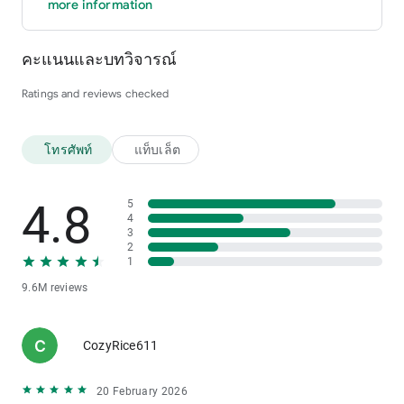
more information
คะแนนและบทวิจารณ์
Ratings and reviews checked
โทรศัพท์
แท็บเล็ต
4.8
5
4
3
2
1
9.6M reviews
CozyRice611
20 February 2026