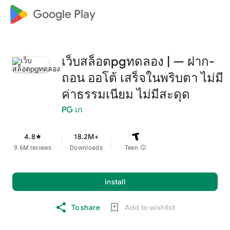
Google Play
เว็บสล็อตpgทดลอง | — ฝาก-
ถอน ออโต้ เสร็จในพริบตา ไม่มี
ค่าธรรมเนียม ไม่มีสะดุด
PG เก
4.8
18.2M+
star
9.6M reviews
Downloads
Teen
info
install
To share
Add to wishlist