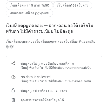
เว็บสล็อต ฝาก 5 บาท รับ50
เว็บสล็อต168 เว็บตรง
ทดลองเล่นสล็อต pgทุกเกม
เว็บสล็อตpgทดลอง: — ฝาก-ถอน ออโต้ เสร็จใน
พริบตา ไม่มีค่าธรรมเนียม ไม่มีสะดุด
เว็บสล็อตpgทดลอง
เว็บสล็อตpgทดลอง
เว็บสล็อต คืนยอดเสีย
สูงสุด
ข้อมูลจะไม่ถูกแบ่งปันกับบุคคลที่สาม
เรียนรู้เพิ่มเติมเกี่ยวกับวิธีที่นักพัฒนาประกาศการแบ่งปัน
No data is collected
เรียนรู้เพิ่มเติมเกี่ยวกับวิธีที่นักพัฒนาประกาศคอลเลกชัน
ข้อมูลถูกเข้ารหัสระหว่างการส่ง
คุณสามารถขอให้ลบข้อมูลได้