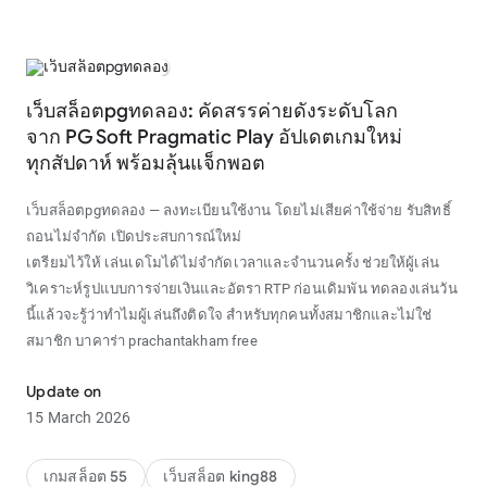
เว็บสล็อตpgทดลอง: คัดสรรค่ายดังระดับโลก
จาก PG Soft Pragmatic Play อัปเดตเกมใหม่
ทุกสัปดาห์ พร้อมลุ้นแจ็กพอต
เว็บสล็อตpgทดลอง
— ลงทะเบียนใช้งาน โดยไม่เสียค่าใช้จ่าย รับสิทธิ์
ถอนไม่จำกัด เปิดประสบการณ์ใหม่
เตรียมไว้ให้ เล่นเดโมได้ไม่จำกัดเวลาและจำนวนครั้ง ช่วยให้ผู้เล่น
วิเคราะห์รูปแบบการจ่ายเงินและอัตรา RTP ก่อนเดิมพัน ทดลองเล่นวัน
นี้แล้วจะรู้ว่าทำไมผู้เล่นถึงติดใจ สำหรับทุกคนทั้งสมาชิกและไม่ใช่
สมาชิก บาคาร่า prachantakham free
Update on
15 March 2026
เกมสล็อต 55
เว็บสล็อต king88