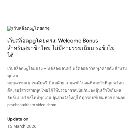
เว็บสล็อตpgโดยตรง: Welcome Bonus
สำหรับสมาชิกใหม่ ไม่มีค่าธรรมเนียม รอช้าไม่
ได้
เว็บสล็อตpgโดยตรง
— ทดลองเล่นฟรี ฟรีตลอดกาล ทุกค่ายดัง สำหรับ
ทุกคน
มอบความสนุกระดับพรีเมียมด้วย เกมคาสิโนสดที่สมจริงที่สุด พร้อม
ดีลเลอร์สาวสวยพูดไทยได้ให้บรรยากาศเป็นกันเอง ลุ้นเร้าใจกับผล
ลัพธ์แบบเรียลไทม์ทุกเกม ลุ้นรางวัลใหญ่ได้ทุกรอบที่เล่น หวย ฮานอย
prachantakham video demo
Update on
15 March 2026