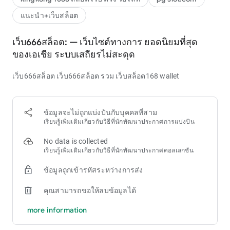
แนะนํา+เว็บสล็อต
เว็บ666สล็อต: — เว็บไซต์ทางการ ยอดนิยมที่สุด
ของเอเชีย ระบบเสถียรไม่สะดุด
เว็บ666สล็อต
เว็บ666สล็อต
รวม เว็บสล็อต168 wallet
ข้อมูลจะไม่ถูกแบ่งปันกับบุคคลที่สาม
เรียนรู้เพิ่มเติมเกี่ยวกับวิธีที่นักพัฒนาประกาศการแบ่งปัน
No data is collected
เรียนรู้เพิ่มเติมเกี่ยวกับวิธีที่นักพัฒนาประกาศคอลเลกชัน
ข้อมูลถูกเข้ารหัสระหว่างการส่ง
คุณสามารถขอให้ลบข้อมูลได้
more information