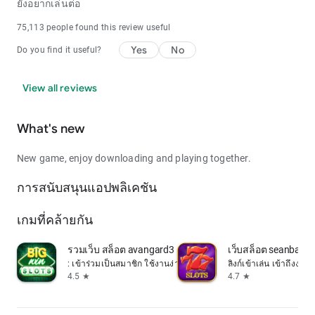
ยังอยากเล่นต่อ
75,113 people found this review useful
Yes
No
Do you find it useful?
View all reviews
What's new
New game, enjoy downloading and playing together.
การสนับสนุนแอปพลิเคชัน
เกมที่คล้ายกัน
รวมเว็บ สล็อต avangard3
เว็บสล็อต seanbarne
: เข้าร่วมเป็นสมาชิก ใช้งานง่ายทุกวัย รับโบนัสต้อนรับทันที อย่ารอใ
ลิงก์เข้าเล่น เข้าถึงง่า
4.5 ★
4.7 ★