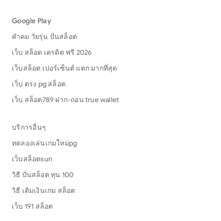
Google Play
คำคม วัยรุ่น ปั่นสล็อต
เว็บ สล็อต เครดิต ฟรี 2026
เว็บสล็อต เปอร์เซ็นต์ แตก มากที่สุด
เว็บ ตรง pg สล็อต
เว็บ สล็อต789 ฝาก-ถอน true wallet
บริการอื่นๆ
ทดลองเล่นเกมใหม่pg
เว็บสล็อตsun
วิธี ปั่นสล็อต ทุน 100
วิธี เติมเงินเกม สล็อต
เว็บ 191 สล็อต