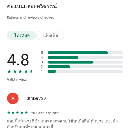
คะแนนและบทวิจารณ์
Ratings and reviews checked
โทรศัพท์
แท็บเล็ต
4.8
5
4
3
2
1
9.6M reviews
Striker729
20 February 2026
แอปนี้เล่นง่ายดี ธีมเกมหลากหลาย ใช้บนมือถือได้สบาย แนะนำ
สำหรับคนที่ชอบเกมแนวนี้