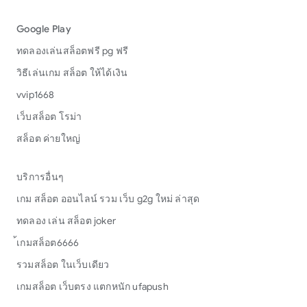
Google Play
ทดลองเล่นสล็อตฟรี pg ฟรี
วิธีเล่นเกม สล็อต ให้ได้เงิน
vvip1668
เว็บสล็อต โรม่า
สล็อต ค่ายใหญ่
บริการอื่นๆ
เกม สล็อต ออนไลน์ รวม เว็บ g2g ใหม่ ล่าสุด
ทดลอง เล่น สล็อต joker
้เกมสล็อต6666
รวมสล็อต ในเว็บเดียว
เกมสล็อต เว็บตรง แตกหนัก ufapush