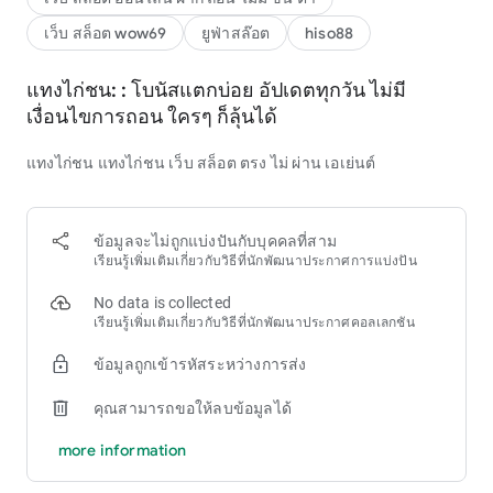
เว็บ สล็อต wow69
ยูฟ่าสล๊อต
hiso88
แทงไก่ชน: : โบนัสแตกบ่อย อัปเดตทุกวัน ไม่มี
เงื่อนไขการถอน ใครๆ ก็ลุ้นได้
แทงไก่ชน
แทงไก่ชน
เว็บ สล็อต ตรง ไม่ ผ่าน เอเย่นต์
ข้อมูลจะไม่ถูกแบ่งปันกับบุคคลที่สาม
เรียนรู้เพิ่มเติมเกี่ยวกับวิธีที่นักพัฒนาประกาศการแบ่งปัน
No data is collected
เรียนรู้เพิ่มเติมเกี่ยวกับวิธีที่นักพัฒนาประกาศคอลเลกชัน
ข้อมูลถูกเข้ารหัสระหว่างการส่ง
คุณสามารถขอให้ลบข้อมูลได้
more information