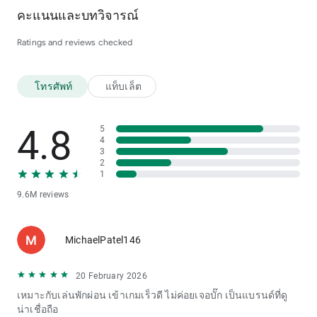
คะแนนและบทวิจารณ์
Ratings and reviews checked
โทรศัพท์
แท็บเล็ต
4.8
5
4
3
2
1
9.6M reviews
MichaelPatel146
20 February 2026
เหมาะกับเล่นพักผ่อน เข้าเกมเร็วดี ไม่ค่อยเจอบั๊ก เป็นแบรนด์ที่ดู
น่าเชื่อถือ