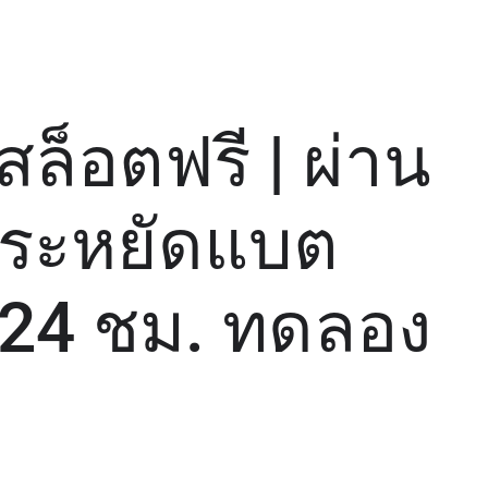
ล็อตฟรี | ผ่าน
 ประหยัดแบต
 24 ชม. ทดลอง