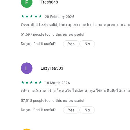
Fresh848
20 February 2026
Overall, it feels solid, the experience feels more premium and
51,597 people found this review useful
Yes
No
Do you find it useful?
LazyTea503
18 March 2026
เข้ามาเล่นเวลาว่าง โหลดไว ไม่ค่อยสะดุด ใช้บนมือถือได้สบาย ถื
57,518 people found this review useful
Yes
No
Do you find it useful?