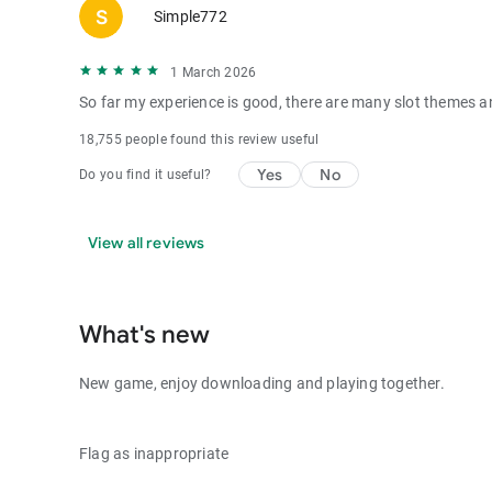
Simple772
1 March 2026
So far my experience is good, there are many slot themes an
18,755 people found this review useful
Yes
No
Do you find it useful?
View all reviews
What's new
New game, enjoy downloading and playing together.
Flag as inappropriate