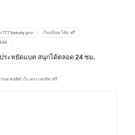
ar777 beauty pro
เว็บสล็อต โค้ด ฟรี
1555
่น ประหยัดแบต สนุกได้ตลอด 24 ชม.
true wallet เว็บ ตรง เครดิต ฟรี