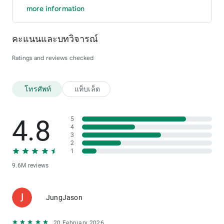
more information
คะแนนและบทวิจารณ์
Ratings and reviews checked
โทรศัพท์
แท็บเล็ต
4.8
5
4
3
2
1
9.6M reviews
JungJason
20 February 2026