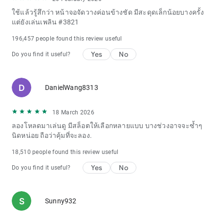
ใช้แล้วรู้สึกว่า หน้าจอจัดวางค่อนข้างชัด มีสะดุดเล็กน้อยบางครั้ง
แต่ยังเล่นเพลิน #3821
196,457 people found this review useful
Yes
No
Do you find it useful?
DanielWang8313
18 March 2026
ลองโหลดมาเล่นดู มีสล็อตให้เลือกหลายแบบ บางช่วงอาจจะซ้ำๆ
นิดหน่อย ถือว่าคุ้มที่จะลอง.
18,510 people found this review useful
Yes
No
Do you find it useful?
Sunny932