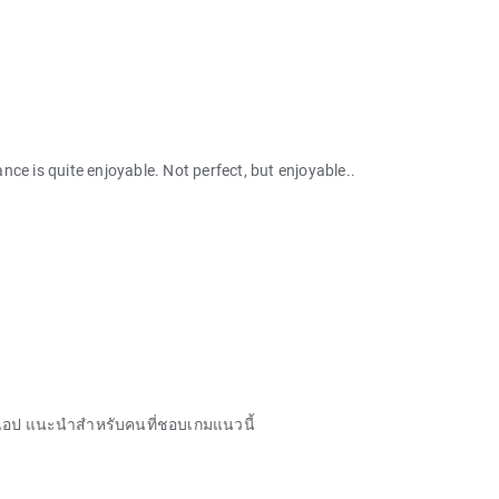
ance is quite enjoyable. Not perfect, but enjoyable..
ลายแอป แนะนำสำหรับคนที่ชอบเกมแนวนี้