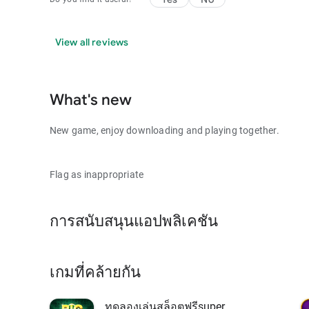
View all reviews
What's new
New game, enjoy downloading and playing together.
Flag as inappropriate
การสนับสนุนแอปพลิเคชัน
เกมที่คล้ายกัน
ทดลองเล่นสล็อตฟรีsuper