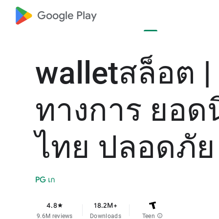
Google Play
walletสล็อต |
ทางการ ยอดนิ
ไทย ปลอดภัย
PG เก
4.8
18.2M+
star
9.6M reviews
Downloads
Teen
info