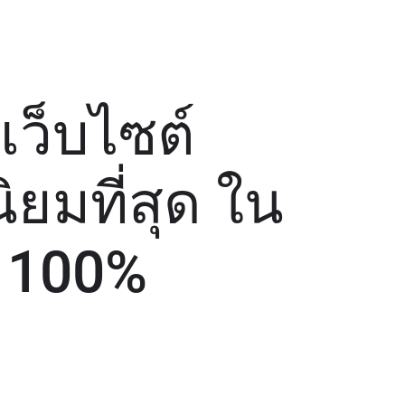
 เว็บไซต์
ยมที่สุด ใน
 100%