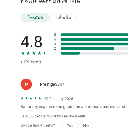
คะแนนและบทวิจารณ์
โทรศัพท์
แท็บเล็ต
4.8
5
4
3
2
1
9.6M reviews
Prestige3947
20 February 2026
So far my experience is good, the animations feel nice and 
513,038 people found this review useful
Yes
No
Do you find it useful?