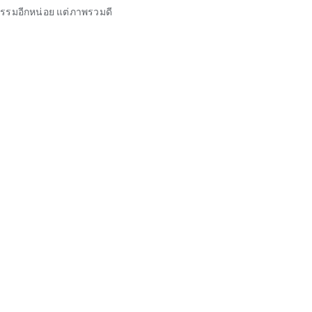
กรรมอีกหน่อย แต่ภาพรวมดี