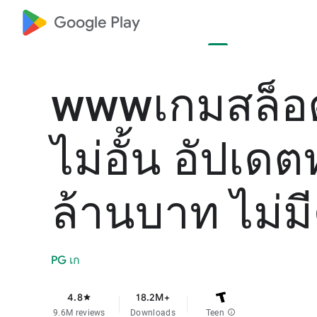
Google Play
wwwเกมสล็อต 
ไม่อั้น อัปเดต
ล้านบาท ไม่มี
PG เก
4.8
18.2M+
star
9.6M reviews
Downloads
Teen
info