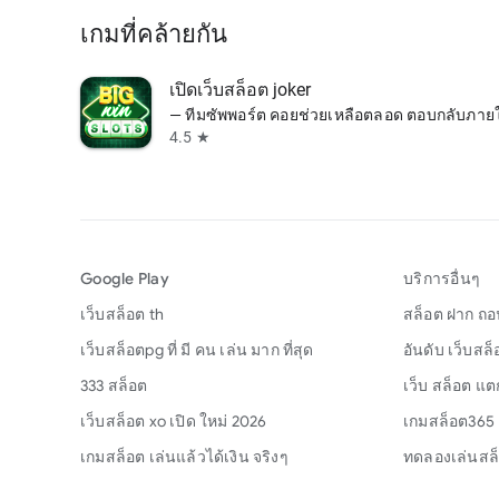
เกมที่คล้ายกัน
เปิดเว็บสล็อต joker
— ทีมซัพพอร์ต คอยช่วยเหลือตลอด ตอบกลับภายใน 1
4.5 ★
Google Play
บริการอื่นๆ
เว็บสล็อต th
สล็อต ฝาก ถอน 
เว็บสล็อตpg ที่ มี คน เล่น มาก ที่สุด
อันดับ เว็บสล
333 สล็อต
เว็บ สล็อต แต
เว็บสล็อต xo เปิด ใหม่ 2026
เกมสล็อต365
เกมสล็อต เล่นแล้วได้เงิน จริงๆ
ทดลองเล่นสล็