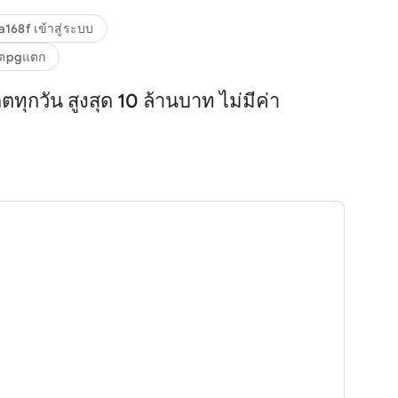
a168f เข้าสู่ระบบ
อตpgแตก
ทุกวัน สูงสุด 10 ล้านบาท ไม่มีค่า