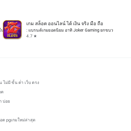
เกม สล็อต ออนไลน์ ได้ เงิน จริง มือ ถือ
 นาที ไม่มีค่าใช้จ่ายเพิ่มเติม
: แบรนด์เกมยอดนิยม อาทิ Joker Gaming ยกขบวนมาเสิร์ฟ 
4.7 ★
ไม่มี ขั้น ต่ํา เว็บ ตรง
็อต
ก บ่อย
อต pgเกมใหม่ล่าสุด