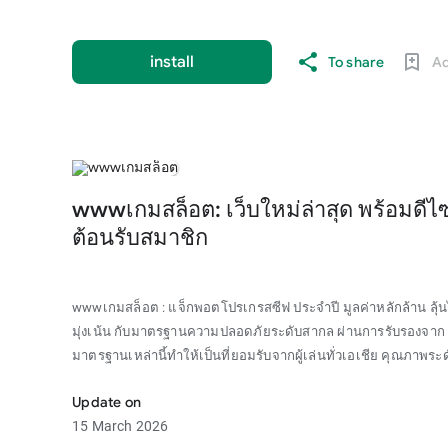
install
To share
wwwเกมสล็อต: เว็บใหม่ล่าสุด พร้อมดีไซ
ต้อนรับสมาชิก
wwwเกมสล็อต
: แจ็กพอตโปรเกรสซีฟ ประจำปี มูลค่าหลักล้าน ลุ้
มุ่งเน้น กับมาตรฐานความปลอดภัยระดับสากล ผ่านการรับรองจา
Update on
15 March 2026