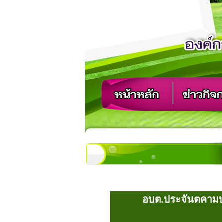
อบต.ประจันตคามปร