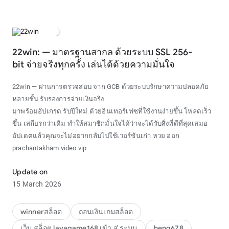
22win: — มาตรฐานสากล ด้วยระบบ SSL 256-
bit จ่ายจริงทุกครั้ง เล่นได้ด้วยความมั่นใจ
22win
— ผ่านการตรวจสอบ จาก GCB ด้วยระบบรักษาความปลอดภัย
หลายชั้น รับรองการจ่ายเงินจริง
มาพร้อมอัปเกรด รับปีใหม่ ด้วยอินเทอร์เฟซที่ใช้งานง่ายขึ้น โหลดเร็ว
ขึ้น เสถียรกว่าเดิม ทำให้สมาชิกมั่นใจได้ว่าจะได้รับสิ่งที่ดีที่สุดเสมอ
อัปเดตแล้วคุณจะไม่อยากกลับไปใช้เวอร์ชันเก่า หวย ออก
prachantakham video vip
Update on
15 March 2026
winnerสล็อต
ถอนเงินเกมสล็อต
เว็บ สล็อต lavagame168 เข้า สู่ ระบบ
heng678