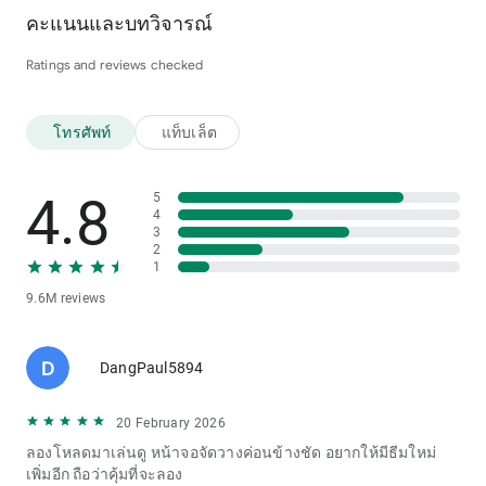
คะแนนและบทวิจารณ์
Ratings and reviews checked
โทรศัพท์
แท็บเล็ต
4.8
5
4
3
2
1
9.6M reviews
DangPaul5894
20 February 2026
ลองโหลดมาเล่นดู หน้าจอจัดวางค่อนข้างชัด อยากให้มีธีมใหม่
เพิ่มอีก ถือว่าคุ้มที่จะลอง