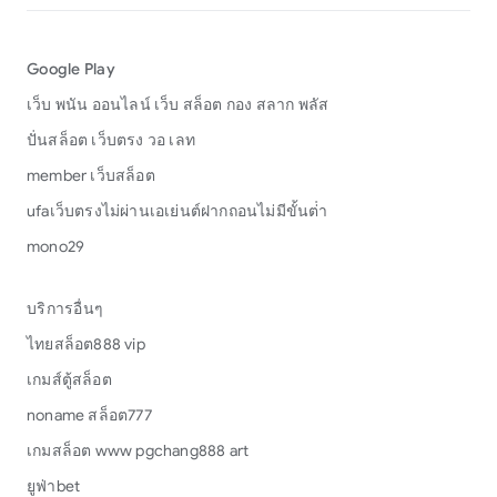
Google Play
เว็บ พนัน ออนไลน์ เว็บ สล็อต กอง สลาก พลัส
ปั่นสล็อต เว็บตรง วอ เลท
member เว็บสล็อต
ufaเว็บตรงไม่ผ่านเอเย่นต์ฝากถอนไม่มีขั้นต่ํา
mono29
บริการอื่นๆ
ไทยสล็อต888 vip
เกมส์ตู้สล็อต
noname สล็อต777
เกมสล็อต www pgchang888 art
ยูฟ่าbet