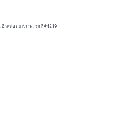
รมอีกหน่อย แต่ภาพรวมดี #4219