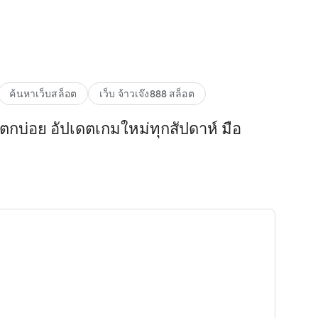
ค้นหาเว็บสล็อต
เว็บ จ้าวเจ๊ง888 สล็อต
ตกบ่อย อัปเดตเกมใหม่ทุกสัปดาห์ มือ