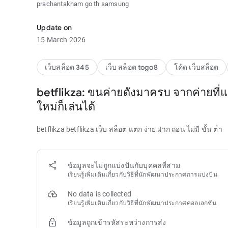
prachantakham go th samsung
Update on
15 March 2026
เว็บสล็อต 345
เว็บ สล็อต togo8
โค้ด เว็บสล็อต
betflikza: ขนค่ายดังมาครบ จากค่ายที่แ
ใหม่ก็เล่นได้
betflikza
betflikza
เว็บ สล็อต แตก ง่าย ฝาก ถอน ไม่มี ขั้น ต่ํา
ข้อมูลจะไม่ถูกแบ่งปันกับบุคคลที่สาม
เรียนรู้เพิ่มเติมเกี่ยวกับวิธีที่นักพัฒนาประกาศการแบ่งปัน
No data is collected
เรียนรู้เพิ่มเติมเกี่ยวกับวิธีที่นักพัฒนาประกาศคอลเลกชัน
ข้อมูลถูกเข้ารหัสระหว่างการส่ง