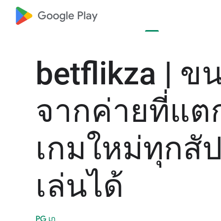
Google Play
betflikza | 
จากค่ายที่แต
เกมใหม่ทุกสัป
เล่นได้
PG เก