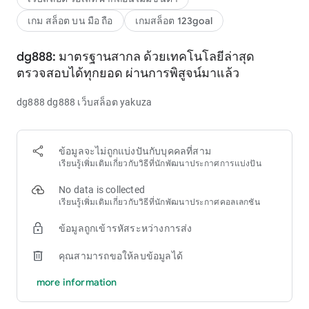
เกม สล็อต บน มือ ถือ
เกมสล็อต 123goal
dg888: มาตรฐานสากล ด้วยเทคโนโลยีล่าสุด
ตรวจสอบได้ทุกยอด ผ่านการพิสูจน์มาแล้ว
dg888
dg888
เว็บสล็อต yakuza
ข้อมูลจะไม่ถูกแบ่งปันกับบุคคลที่สาม
เรียนรู้เพิ่มเติมเกี่ยวกับวิธีที่นักพัฒนาประกาศการแบ่งปัน
No data is collected
เรียนรู้เพิ่มเติมเกี่ยวกับวิธีที่นักพัฒนาประกาศคอลเลกชัน
ข้อมูลถูกเข้ารหัสระหว่างการส่ง
คุณสามารถขอให้ลบข้อมูลได้
more information