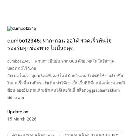
dumbo12345: ฝาก-ถอน ออโต้ รวดเร็วทันใจ
รองรับทุกช่องทาง ไม่มีสะดุด
dumbo12345
— ผ่านการยืนยัน จาก GCB ด้วยเทคโนโลยีล่าสุด
ปลอดภัยไร้กังวล
อัปเดตใหม่ล่าสุด พร้อมฟีเจอร์ใหม่ ด้วยอินเทอร์เฟซที่ใช้งานง่ายขึ้น
โหลดเร็วขึ้น เสถียรกว่าเดิม ทำให้เราเป็นเว็บที่ดีที่สุดต่อเนื่องหลายปี
ซ้อน ลองอัปเดตแล้วเข้าเล่นได้เลยวันนี้ สล็อตpg prachantakham
video win
Update on
15 March 2026
ตัวละครเกมสล็อต png
รวมเว็บสล็อต ฝาก 50 รับ 150