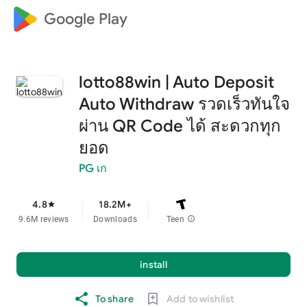
Google Play
lotto88win | Auto Deposit
Auto Withdraw รวดเร็วทันใจ
ผ่าน QR Code ได้ สะดวกทุก
ยอด
PG เก
4.8
18.2M+
star
9.6M reviews
Downloads
Teen
info
install
To share
Add to wishlist