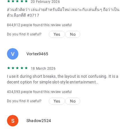
20 February 2026
ส่วนตัวคิดว่า เล่นง่ายสำหรับมือใหม่ เหมาะกับเล่นสั้นๆ ถือว่าเป็น
ตัวเลือกที่ดี #3717
844,912 people found this review useful
Yes
No
Do you find it useful?
Vortex9465
18 March 2026
I use it during short breaks, the layout is not confusing. It is a
decent option for simple slot-style entertainment..
434,593 people found this review useful
Yes
No
Do you find it useful?
Shadow2524