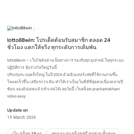
lotto88win: โปรเด็ดต้อนรับสมาชิก ตลอด 24
ชั่วโมง แตกให้จริง ทุกระดับการเดิมพัน
lotto88win
— เว็บไซต์อย่างเป็นทางการ รองรับทุกอุปกรณ์ ในทุกระบบ
ปฏิบัติการ ลุ้นรางวัลใหญ่วันนี้
ปรับปรุงระบบครั้งใหญ่ ในปี 2026 ด้วยอินเทอร์เฟซที่ใช้งานง่ายขึ้น
โหลดเร็วขึ้น เสถียรกว่าเดิม ทำให้เราเป็นเว็บที่ดีที่สุดต่อเนื่องหลายปี
ซ้อน ลองอัปเดตแล้วเข้าเล่นได้เลยวันนี้ เว็บสล็อต prachantakham
video easy
Update on
15 March 2026
เว็บ สล็อต 38 cc
ทดลองเล่นสล็อตฟรี ทุกค่าย ทั้งหมด