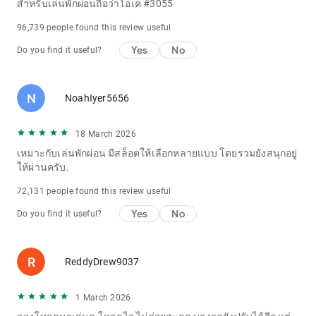
สำหรับเล่นพักผ่อนถือว่าโอเค #3055
96,739 people found this review useful
Yes
No
Do you find it useful?
NoahIyer5656
18 March 2026
เหมาะกับเล่นพักผ่อน มีสล็อตให้เลือกหลายแบบ โดยรวมยังสนุกอยู่
ให้ผ่านครับ.
72,131 people found this review useful
Yes
No
Do you find it useful?
ReddyDrew9037
1 March 2026